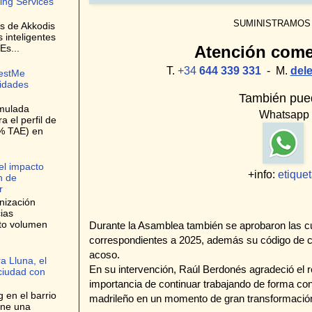
ing Services
SUMINISTRAMOS
es de Akkodis
s inteligentes
Atención come
Es...
T.
+34
644 339 331
- M.
del
bestMe
lidades
También pued
umulada
Whatsapp
 el perfil de
9% TAE) en
el impacto
+info:
etique
n de
r
nización
ias
lto volumen
Durante la Asamblea también se aprobaron las c
correspondientes a 2025, además su código de co
acoso.
a Lluna, el
En su intervención, Raúl Berdonés agradeció el r
 ciudad con
importancia de continuar trabajando de forma conju
 en el barrio
madrileño en un momento de gran transformación 
one una