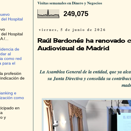
Visitas semanales en Dinero y Negocios
249,075
nuevo
 del Hospital
viernes, 5 de junio de 2026
evo
 del Hospital
 /...
Raúl Berdonés ha renovado c
Audiovisual de Madrid
idencia de
dar al
ria como red
 para el
La Asamblea General de la entidad, que ya alca
la profesión
su Junta Directiva y consolida su contribuc
indicación de
madr
Banking e
tización como
ticipado en
la
ro y