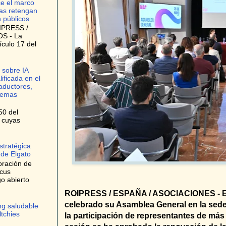
ce el marco
as retengan
n públicos
IPRESS /
S - La
ículo 17 del
 sobre IA
lificada en el
raductores,
stemas
50 del
, cuyas
stratégica
 de Elgato
oración de
ocus
o abierto
ROIPRESS / ESPAÑA / ASOCIACIONES - El 
celebrado su Asamblea General en la sede
ng saludable
ltchies
la participación de representantes de más