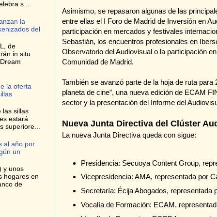
elebra s...
Asimismo, se repasaron algunas de las principale
entre ellas el I Foro de Madrid de Inversión en Au
anzan la
kenizados del
participación en mercados y festivales internacio
Sebastián, los encuentros profesionales en Iberser
L, de
Observatorio del Audiovisual o la participación en
rán in situ
e Dream
Comunidad de Madrid.
También se avanzó parte de la hoja de ruta para 
e la oferta
planeta de cine”, una nueva edición de ECAM FI
llas
sector y la presentación del Informe del Audiovis
las sillas
es estará
Nueva Junta Directiva del Clúster Au
s superiore...
La nueva Junta Directiva queda con sigue:
 al año por
egún un
Presidencia: Secuoya Content Group, rep
) y unos
os hogares en
Vicepresidencia: AMA, representada por C
anco de
Secretaría: Écija Abogados, representada 
Vocalía de Formación: ECAM, representad