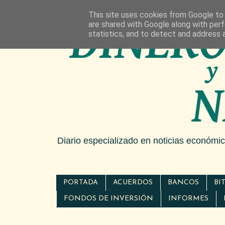
This site uses cookies from Google to d
are shared with Google along with perf
statistics, and to detect and address 
Diario especializado en noticias económi
PORTADA
ACUERDOS
BANCOS
BI
FONDOS DE INVERSIÓN
INFORMES