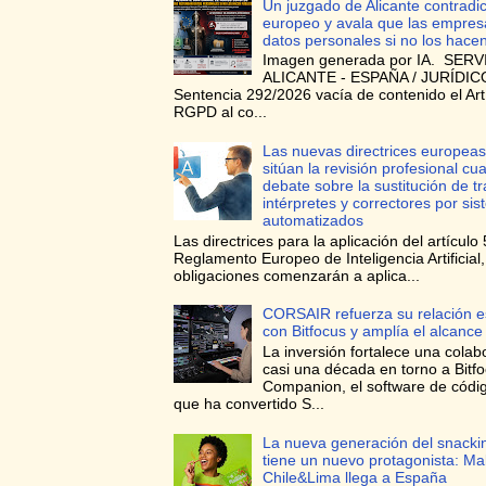
Un juzgado de Alicante contradi
europeo y avala que las empres
datos personales si no los hace
Imagen generada por IA. SERV
ALICANTE - ESPAÑA / JURÍDICO
Sentencia 292/2026 vacía de contenido el Art
RGPD al co...
Las nuevas directrices europeas
sitúan la revisión profesional cua
debate sobre la sustitución de t
intérpretes y correctores por si
automatizados
Las directrices para la aplicación del artículo 
Reglamento Europeo de Inteligencia Artificial
obligaciones comenzarán a aplica...
CORSAIR refuerza su relación e
con Bitfocus y amplía el alcance
La inversión fortalece una colab
casi una década en torno a Bitf
Companion, el software de códig
que ha convertido S...
La nueva generación del snacki
tiene un nuevo protagonista: Ma
Chile&Lima llega a España