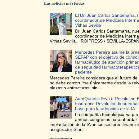
Las noticias más leídas
El Dr. Juan Carlos Santamaría, 
coordinador de Medicina Interna
Vithas Sevilla
Dr. Juan Carlos Santamaría, nu
coordinador de Medicina Interna
Vithas Sevilla. ROIPRESS / SEVILLA-ESPAÑA
Mercedes Pereira asume la pres
SEFAP con el objetivo de consoli
farmacéutico de atención prima
de seguridad farmacoterapéutica
paciente
Mercedes Pereira considera que el futuro de 
no debe construirse únicamente desde la reiv
plazas o estructuras, sin...
AuraQuantic lleva a Revolution 
Insurance Revolution la automa
base para la adopción de la IA
La compañía tecnológica ha par
ambos congresos para abordar 
implantación de la IA en los sectores financie
asegurador Stan...