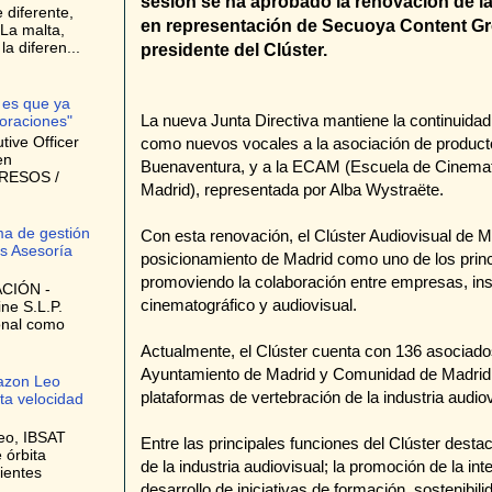
sesión se ha aprobado la renovación de la
 diferente,
en representación de Secuoya Content G
La malta,
a diferen...
presidente del Clúster.
 es que ya
La nueva Junta Directiva mantiene la continuidad
oraciones"
ive Officer
como nuevos vocales a la asociación de product
en
Buenaventura, y a la ECAM (Escuela de Cinemato
GRESOS /
Madrid), representada por Alba Wystraëte.
ma de gestión
Con esta renovación, el Clúster Audiovisual de M
s Asesoría
posicionamiento de Madrid como uno de los princ
promoviendo la colaboración entre empresas, inst
CIÓN -
cinematográfico y audiovisual.
ne S.L.P.
onal como
Actualmente, el Clúster cuenta con 136 asociados
Ayuntamiento de Madrid y Comunidad de Madrid,
azon Leo
plataformas de vertebración de la industria audio
lta velocidad
eo, IBSAT
Entre las principales funciones del Clúster desta
 órbita
de la industria audiovisual; la promoción de la i
ientes
desarrollo de iniciativas de formación, sostenibil