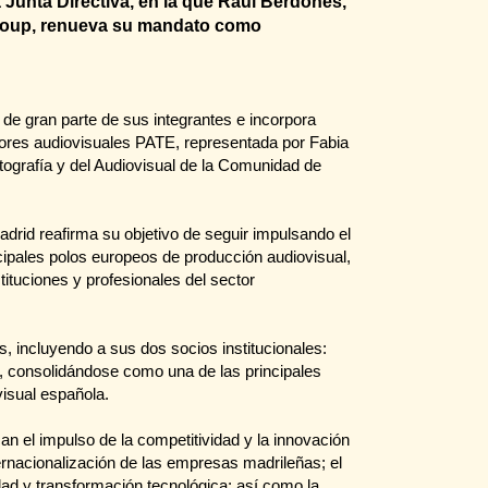
 Junta Directiva, en la que Raúl Berdonés,
roup, renueva su mandato como
 de gran parte de sus integrantes e incorpora
ores audiovisuales PATE, representada por Fabia
grafía y del Audiovisual de la Comunidad de
adrid reafirma su objetivo de seguir impulsando el
ipales polos europeos de producción audiovisual,
ituciones y profesionales del sector
, incluyendo a sus dos socios institucionales:
 consolidándose como una de las principales
visual española.
can el impulso de la competitividad y la innovación
nternacionalización de las empresas madrileñas; el
idad y transformación tecnológica; así como la