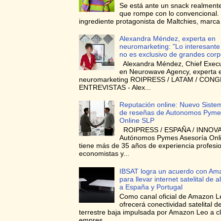
Se está ante un snack realmente
que rompe con lo convencional. 
ingrediente protagonista de Maltchies, marca l
Alexandra Méndez, experta en
neuromarketing: "Lo interesante
no es exclusivo de grandes corp
Alexandra Méndez, Chief Execut
en Neurowave Agency, experta 
neuromarketing ROIPRESS / LATAM / CON
ENTREVISTAS - Alex...
Reputación online: Nuevo Siste
de reseñas de Autonomos Pyme
Online SLP
ROIPRESS / ESPAÑA / INNOVA
Autónomos Pymes Asesoría Onli
tiene más de 35 años de experiencia profesi
economistas y...
IBSAT logra un acuerdo con Am
para llevar internet satelital de a
a España y Portugal
Como canal oficial de Amazon L
ofrecerá conectividad satelital de
terrestre baja impulsada por Amazon Leo a cl
empres...