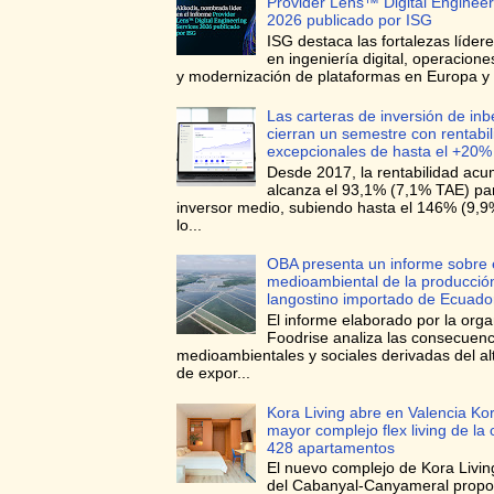
Provider Lens™ Digital Engineer
2026 publicado por ISG
ISG destaca las fortalezas líder
en ingeniería digital, operacione
y modernización de plataformas en Europa y 
Las carteras de inversión de in
cierran un semestre con rentabi
excepcionales de hasta el +20%
Desde 2017, la rentabilidad ac
alcanza el 93,1% (7,1% TAE) para
inversor medio, subiendo hasta el 146% (9,
lo...
OBA presenta un informe sobre 
medioambiental de la producció
langostino importado de Ecuado
El informe elaborado por la orga
Foodrise analiza las consecuenc
medioambientales y sociales derivadas del a
de expor...
Kora Living abre en Valencia Kor
mayor complejo flex living de la
428 apartamentos
El nuevo complejo de Kora Living
del Cabanyal-Canyameral prop