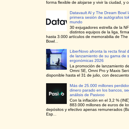
forma flexible de alojarse y vivir la ciudad, y c
Datavault AI y The Dream Bowl l
primera sesión de autógrafos to
mundo
30 exjugadores estrella de la NF
distintos equipos de la liga, firma
hasta 3.000 artículos de memorabilia de Th
Bowl...
LiberNovo afronta la recta final d
de lanzamiento de su gama de si
ergonómicas 2026
La promoción de lanzamiento de 
Omni SE, Omni Pro y Maxis Seri
disponible hasta el 31 de julio, con descuento
Más de 25.000 millones perdidos
dinero parado en los bancos, s
análisis de Pasivoo
Con la inflación en el 3,2 % (INE
883.000 millones de euros de l
depósitos y efectivo apenas remunerados (B
Esp...