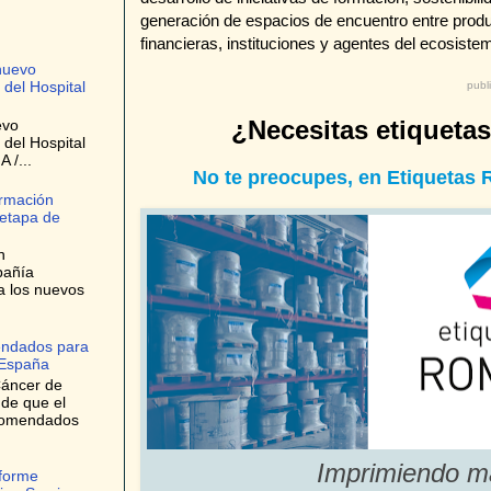
generación de espacios de encuentro entre produc
financieras, instituciones y agentes del ecosiste
nuevo
 del Hospital
publ
¿Necesitas etiqueta
evo
 del Hospital
 /...
No te preocupes, en Etiquetas
ormación
 etapa de
n
pañía
a los nuevos
endados para
 España
Cáncer de
 de que el
ecomendados
Imprimiendo m
nforme