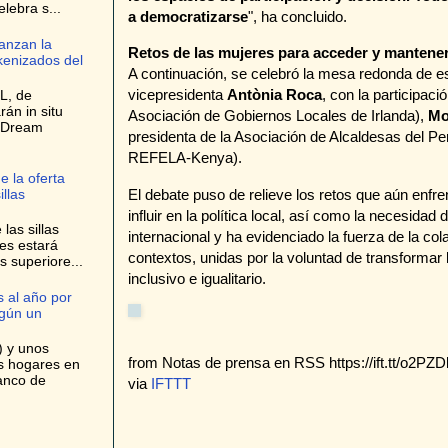
elebra s...
a democratizarse
", ha concluido.
anzan la
Retos de las mujeres para acceder y manteners
kenizados del
A continuación, se celebró la mesa redonda de es
vicepresidenta
Antònia Roca
, con la participaci
L, de
rán in situ
Asociación de Gobiernos Locales de Irlanda),
Mo
e Dream
presidenta de la Asociación de Alcaldesas del Pe
REFELA-Kenya).
e la oferta
El debate puso de relieve los retos que aún enfr
llas
influir en la política local, así como la necesida
las sillas
internacional y ha evidenciado la fuerza de la co
es estará
contextos, unidas por la voluntad de transformar 
s superiore...
inclusivo e igualitario.
 al año por
egún un
) y unos
from Notas de prensa en RSS https://ift.tt/o2PZD
os hogares en
anco de
via
IFTTT