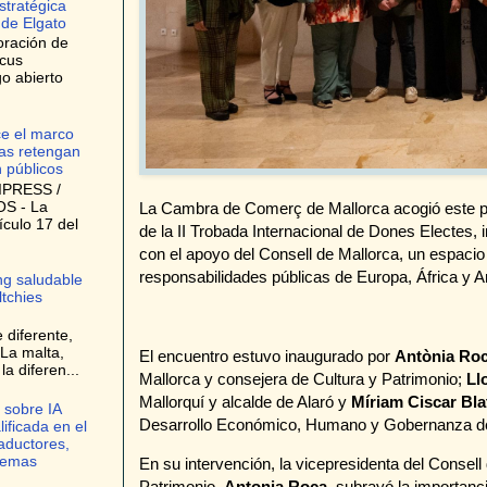
stratégica
 de Elgato
oración de
ocus
o abierto
ce el marco
as retengan
n públicos
IPRESS /
S - La
La Cambra de Comerç de Mallorca acogió este pa
ículo 17 del
de la II Trobada Internacional de Dones Electes,
con el apoyo del Consell de Mallorca, un espacio
responsabilidades públicas de Europa, África y A
ng saludable
ltchies
 diferente,
La malta,
El encuentro estuvo inaugurado por
Antònia Roc
a diferen...
Mallorca y consejera de Cultura y Patrimonio;
Ll
Mallorquí y alcalde de Alaró y
Míriam Ciscar Bla
 sobre IA
Desarrollo Económico, Humano y Gobernanza d
lificada en el
raductores,
stemas
En su intervención, la vicepresidenta del Consell
Patrimonio,
Antonia Roca
, subrayó la importanci