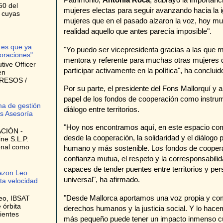
50 del
mujeres electas para seguir avanzando hacia la i
, cuyas
mujeres que en el pasado alzaron la voz, hoy 
realidad aquello que antes parecía imposible".
 es que ya
"Yo puedo ser vicepresidenta gracias a las que m
oraciones"
mentora y referente para muchas otras mujeres 
ive Officer
participar activamente en la política", ha concluid
en
GRESOS /
Por su parte, el presidente del Fons Mallorquí y a
papel de los fondos de cooperación como instrum
ma de gestión
diálogo entre territorios.
s Asesoría
"Hoy nos encontramos aquí, en este espacio com
CIÓN -
desde la cooperación, la solidaridad y el diálo
ne S.L.P.
onal como
humano y más sostenible. Los fondos de cooper
confianza mutua, el respeto y la corresponsabili
capaces de tender puentes entre territorios y perso
azon Leo
universal", ha afirmado.
lta velocidad
"Desde Mallorca aportamos una voz propia y comp
eo, IBSAT
 órbita
derechos humanos y la justicia social. Y lo hace
ientes
más pequeño puede tener un impacto inmenso cu