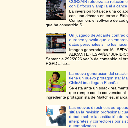
CORSAIR refuerza su relación e
con Bitfocus y amplía el alcance
La inversión fortalece una colab
casi una década en torno a Bitf
Companion, el software de códig
que ha convertido S...
Un juzgado de Alicante contradi
europeo y avala que las empres
datos personales si no los hace
Imagen generada por IA. SERV
ALICANTE - ESPAÑA / JURÍDICO
Sentencia 292/2026 vacía de contenido el Art
RGPD al co...
La nueva generación del snacki
tiene un nuevo protagonista: Ma
Chile&Lima llega a España
Se está ante un snack realmente
que rompe con lo convencional. 
ingrediente protagonista de Maltchies, marca l
Las nuevas directrices europeas
sitúan la revisión profesional cua
debate sobre la sustitución de t
intérpretes y correctores por si
automatizados