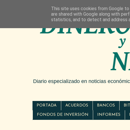
This site uses cookies from Google to d
are shared with Google along with perf
statistics, and to detect and address 
Diario especializado en noticias económi
PORTADA
ACUERDOS
BANCOS
BI
FONDOS DE INVERSIÓN
INFORMES