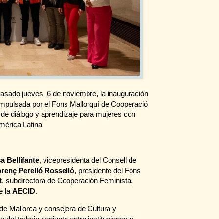
sado jueves, 6 de noviembre, la inauguración
 impulsada por el Fons Mallorquí de Cooperació
 de diálogo y aprendizaje para mujeres con
mérica Latina
a Bellifante
, vicepresidenta del Consell de
orenç Perelló Rosselló
, presidente del Fons
t
, subdirectora de Cooperación Feminista,
e la
AECID
.
 de Mallorca y consejera de Cultura y
a del trabajo conjunto entre instituciones y