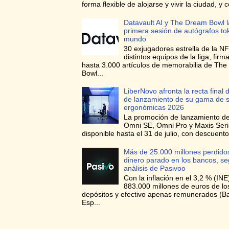
forma flexible de alojarse y vivir la ciudad, y c
Datavault AI y The Dream Bowl l
primera sesión de autógrafos to
mundo
30 exjugadores estrella de la NF
distintos equipos de la liga, firma
hasta 3.000 artículos de memorabilia de Th
Bowl...
LiberNovo afronta la recta final d
de lanzamiento de su gama de si
ergonómicas 2026
La promoción de lanzamiento de 
Omni SE, Omni Pro y Maxis Seri
disponible hasta el 31 de julio, con descuento
Más de 25.000 millones perdidos
dinero parado en los bancos, s
análisis de Pasivoo
Con la inflación en el 3,2 % (INE
883.000 millones de euros de l
depósitos y efectivo apenas remunerados (B
Esp...