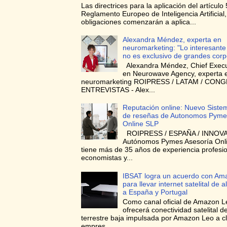
Las directrices para la aplicación del artículo 
Reglamento Europeo de Inteligencia Artificial
obligaciones comenzarán a aplica...
Alexandra Méndez, experta en
neuromarketing: "Lo interesante
no es exclusivo de grandes corp
Alexandra Méndez, Chief Execut
en Neurowave Agency, experta 
neuromarketing ROIPRESS / LATAM / CON
ENTREVISTAS - Alex...
Reputación online: Nuevo Siste
de reseñas de Autonomos Pyme
Online SLP
ROIPRESS / ESPAÑA / INNOVA
Autónomos Pymes Asesoría Onli
tiene más de 35 años de experiencia profesi
economistas y...
IBSAT logra un acuerdo con Am
para llevar internet satelital de a
a España y Portugal
Como canal oficial de Amazon L
ofrecerá conectividad satelital de
terrestre baja impulsada por Amazon Leo a cl
empres...