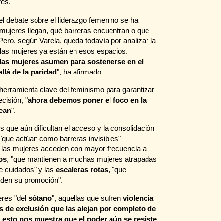
res.
e el debate sobre el liderazgo femenino se ha
 mujeres llegan, qué barreras encuentran o qué
 Pero, según Varela, queda todavía por analizar la
las mujeres ya están en esos espacios.
 las mujeres asumen para sostenerse en el
llá de la paridad
", ha afirmado.
a herramienta clave del feminismo para garantizar
cisión, "
ahora debemos poner el foco en la
dean
".
s que aún dificultan el acceso y la consolidación
 "que actúan como barreras invisibles"
é las mujeres acceden con mayor frecuencia a
os
, "que mantienen a muchas mujeres atrapadas
de cuidados" y las
escaleras rotas
, "que
piden su promoción".
eres "del
sótano
", aquellas que sufren
violencia
 de exclusión que las alejan por completo de
o esto nos muestra que el poder aún se resiste