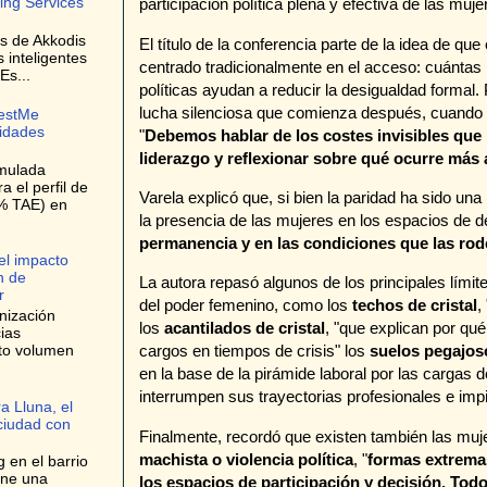
ing Services
participación política plena y efectiva de las muje
es de Akkodis
El título de la conferencia parte de la idea de qu
s inteligentes
centrado tradicionalmente en el acceso: cuántas
Es...
políticas ayudan a reducir la desigualdad formal.
lucha silenciosa que comienza después, cuando 
bestMe
lidades
"
Debemos hablar de los costes invisibles que
liderazgo y reflexionar sobre qué ocurre más a
umulada
 el perfil de
Varela explicó que, si bien la paridad ha sido un
9% TAE) en
la presencia de las mujeres en los espacios de de
permanencia y en las condiciones que las ro
el impacto
n de
La autora repasó algunos de los principales límite
r
del poder femenino, como los
techos de cristal
,
nización
los
acantilados de cristal
, "que explican por qu
ias
lto volumen
cargos en tiempos de crisis" los
suelos pegajos
en la base de la pirámide laboral por las cargas 
interrumpen sus trayectorias profesionales e im
a Lluna, el
 ciudad con
Finalmente, recordó que existen también las muj
machista o violencia política
, "
formas extremas
 en el barrio
one una
los espacios de participación y decisión. Tod