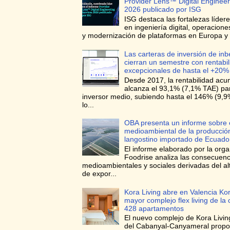
Provider Lens™ Digital Engineer
2026 publicado por ISG
ISG destaca las fortalezas líder
en ingeniería digital, operacione
y modernización de plataformas en Europa y 
Las carteras de inversión de in
cierran un semestre con rentabi
excepcionales de hasta el +20%
Desde 2017, la rentabilidad ac
alcanza el 93,1% (7,1% TAE) para
inversor medio, subiendo hasta el 146% (9,
lo...
OBA presenta un informe sobre 
medioambiental de la producció
langostino importado de Ecuado
El informe elaborado por la orga
Foodrise analiza las consecuenc
medioambientales y sociales derivadas del a
de expor...
Kora Living abre en Valencia Kor
mayor complejo flex living de la
428 apartamentos
El nuevo complejo de Kora Living
del Cabanyal-Canyameral prop