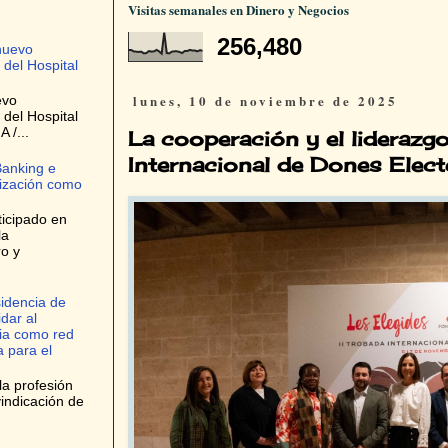
Visitas semanales en Dinero y Negocios
256,480
nuevo
 del Hospital
lunes, 10 de noviembre de 2025
evo
 del Hospital
 /...
La cooperación y el liderazgo
Internacional de Dones Elect
Banking e
tización como
ticipado en
la
ro y
idencia de
dar al
ria como red
 para el
la profesión
indicación de