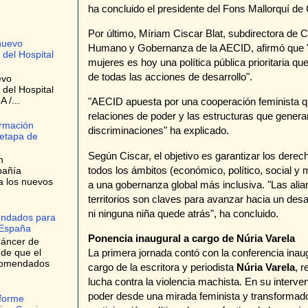
ha concluido el presidente del Fons Mallorquí de
Por último, Míriam Ciscar Blat, subdirectora de
nuevo
Humano y Gobernanza de la AECID, afirmó que "la
 del Hospital
mujeres es hoy una política pública prioritaria qu
de todas las acciones de desarrollo".
evo
 del Hospital
 /...
"AECID apuesta por una cooperación feminista qu
relaciones de poder y las estructuras que genera
ormación
discriminaciones" ha explicado.
 etapa de
Según Ciscar, el objetivo es garantizar los dere
n
todos los ámbitos (económico, político, social y m
pañía
a los nuevos
a una gobernanza global más inclusiva. "Las alia
territorios son claves para avanzar hacia un desa
ni ninguna niña quede atrás", ha concluido.
endados para
 España
Ponencia inaugural a cargo de Núria Varela
Cáncer de
 de que el
La primera jornada contó con la conferencia inau
ecomendados
cargo de la escritora y periodista
Núria Varela
, r
lucha contra la violencia machista. En su interve
poder desde una mirada feminista y transformado
nforme