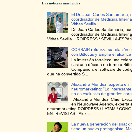
Las noticias más leídas
El Dr. Juan Carlos Santamaría, 
coordinador de Medicina Interna
Vithas Sevilla
Dr. Juan Carlos Santamaría, nu
coordinador de Medicina Interna
Vithas Sevilla. ROIPRESS / SEVILLA-ESPAÑA
CORSAIR refuerza su relación e
con Bitfocus y amplía el alcance
La inversión fortalece una colab
casi una década en torno a Bitf
Companion, el software de códig
que ha convertido S...
Alexandra Méndez, experta en
neuromarketing: "Lo interesante
no es exclusivo de grandes corp
Alexandra Méndez, Chief Execut
en Neurowave Agency, experta 
neuromarketing ROIPRESS / LATAM / CON
ENTREVISTAS - Alex...
La nueva generación del snacki
tiene un nuevo protagonista: Ma