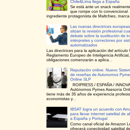
Chile&Lima llega a España
Se está ante un snack realmente
que rompe con lo convencional. 
ingrediente protagonista de Maltchies, marca l
Las nuevas directrices europeas
sitúan la revisión profesional cua
debate sobre la sustitución de t
intérpretes y correctores por si
automatizados
Las directrices para la aplicación del artículo 
Reglamento Europeo de Inteligencia Artificial
obligaciones comenzarán a aplica...
Reputación online: Nuevo Siste
de reseñas de Autonomos Pyme
Online SLP
ROIPRESS / ESPAÑA / INNOVA
Autónomos Pymes Asesoría Onli
tiene más de 35 años de experiencia profesi
economistas y...
IBSAT logra un acuerdo con Am
para llevar internet satelital de a
a España y Portugal
Como canal oficial de Amazon L
ofrecerá conectividad satelital de