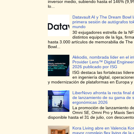
inversor medio, subiendo hasta el 146% (9,
lo...
Datavault AI y The Dream Bowl l
primera sesión de autógrafos to
mundo
30 exjugadores estrella de la NF
distintos equipos de la liga, firma
hasta 3.000 artículos de memorabilia de Th
Bowl...
Akkodis, nombrada líder en el i
Provider Lens™ Digital Engineer
2026 publicado por ISG
ISG destaca las fortalezas líder
en ingeniería digital, operacione
y modernización de plataformas en Europa y 
LiberNovo afronta la recta final d
de lanzamiento de su gama de si
ergonómicas 2026
La promoción de lanzamiento de 
Omni SE, Omni Pro y Maxis Seri
disponible hasta el 31 de julio, con descuento
Kora Living abre en Valencia Kor
mayor complejo flex living de la