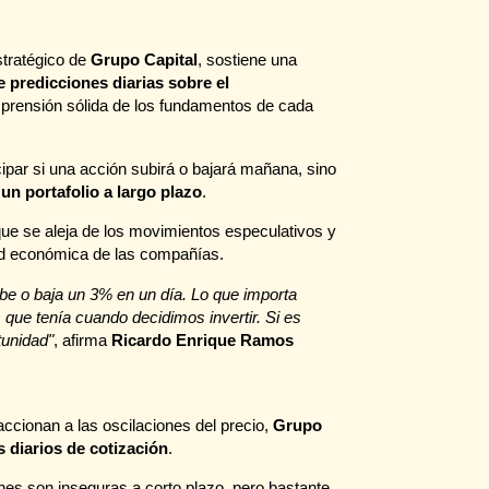
stratégico de
Grupo Capital
, sostiene una
 predicciones diarias sobre el
mprensión sólida de los fundamentos de cada
icipar si una acción subirá o bajará mañana, sino
un portafolio a largo plazo
.
ue se aleja de los movimientos especulativos y
dad económica de las compañías.
be o baja un 3% en un día. Lo que importa
s que tenía cuando decidimos invertir. Si es
tunidad"
, afirma
Ricardo Enrique Ramos
accionan a las oscilaciones del precio,
Grupo
 diarios de cotización
.
ones son inseguras a corto plazo, pero bastante