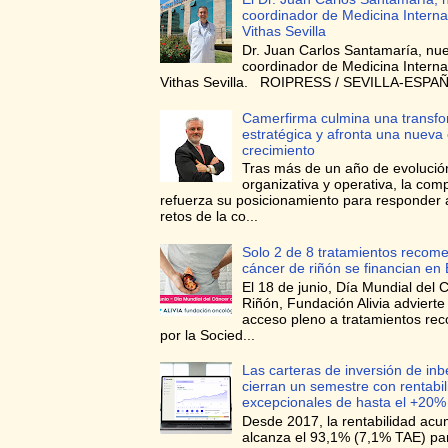
coordinador de Medicina Interna
Vithas Sevilla
Dr. Juan Carlos Santamaría, nu
coordinador de Medicina Interna
Vithas Sevilla. ROIPRESS / SEVILLA-ESPAÑA
Camerfirma culmina una transf
estratégica y afronta una nueva
crecimiento
Tras más de un año de evolució
organizativa y operativa, la com
refuerza su posicionamiento para responder 
retos de la co...
Solo 2 de 8 tratamientos recom
cáncer de riñón se financian en
El 18 de junio, Día Mundial del 
Riñón, Fundación Alivia advierte
acceso pleno a tratamientos r
por la Socied...
Las carteras de inversión de in
cierran un semestre con rentabi
excepcionales de hasta el +20%
Desde 2017, la rentabilidad ac
alcanza el 93,1% (7,1% TAE) para