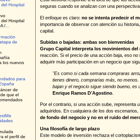
 del Hospital
seguras cuando se analizan con una perspectiva 
evo
El enfoque es claro:
no se intenta predecir el 
 del Hospital
importancia de observar con atención su historia,
 /...
capital.
ormación
 etapa de
Subidas o bajadas: ambas son bienvenidas
Grupo Capital interpreta los movimientos del
n
reacción. Si el precio de una acción baja, eso no 
pañía
adquirir más participación en un negocio que sigu
a los nuevos
"Es como si cada semana compraras arroz a
endados para
tienes dinero, comprarías más, no menos.
 España
bajan y el negocio sigue siendo bueno, es 
Cáncer de
Enrique Ramos D’Agostino
.
 de que el
ecomendados
Por el contrario, si una acción sube, representa 
adquiridos. En cualquiera de los dos escenarios,
bestMe
de fondo del negocio y no en el ruido del me
lidades
Una filosofía de largo plazo
umulada
Este modelo de inversión rechaza el cortoplaci
 el perfil de