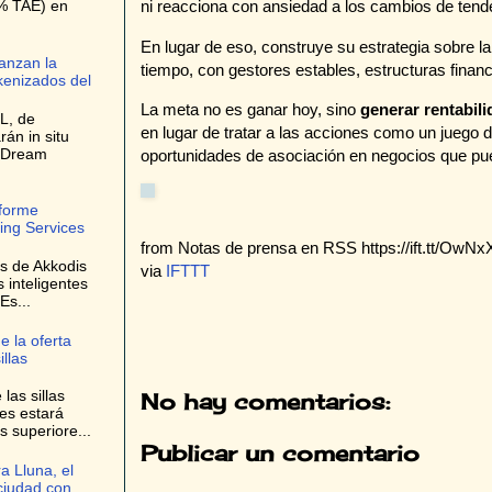
9% TAE) en
ni reacciona con ansiedad a los cambios de tend
En lugar de eso, construye su estrategia sobre 
anzan la
tiempo, con gestores estables, estructuras finan
kenizados del
La meta no es ganar hoy, sino
generar rentabil
L, de
en lugar de tratar a las acciones como un juego 
rán in situ
e Dream
oportunidades de asociación en negocios que pue
nforme
ing Services
from Notas de prensa en RSS https://ift.tt/OwNx
es de Akkodis
via
IFTTT
s inteligentes
Es...
e la oferta
llas
las sillas
No hay comentarios:
es estará
s superiore...
Publicar un comentario
a Lluna, el
 ciudad con