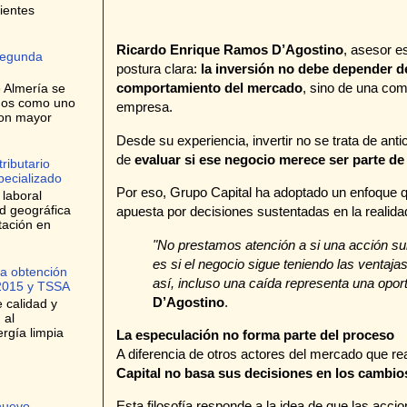
ientes
Ricardo Enrique Ramos D’Agostino
, asesor e
 segunda
postura clara:
la inversión no debe depender de
comportamiento del mercado
, sino de una co
 Almería se
años como uno
empresa.
con mayor
Desde su experiencia, invertir no se trata de ant
de
evaluar si ese negocio merece ser parte de 
ributario
specializado
Por eso, Grupo Capital ha adoptado un enfoque q
laboral
ad geográfica
apuesta por decisiones sustentadas en la reali
tación en
"No prestamos atención a si una acción su
es si el negocio sigue teniendo las ventaja
la obtención
así, incluso una caída representa una opor
:2015 y TSSA
D’Agostino
.
 calidad y
 al
rgía limpia
La especulación no forma parte del proceso
A diferencia de otros actores del mercado que re
Capital no basa sus decisiones en los cambios
Esta filosofía responde a la idea de que las acci
nuevo