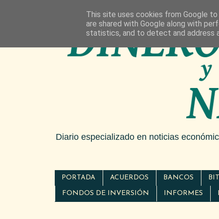
This site uses cookies from Google to d
are shared with Google along with perf
statistics, and to detect and address 
Diario especializado en noticias económi
PORTADA
ACUERDOS
BANCOS
BI
FONDOS DE INVERSIÓN
INFORMES