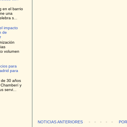
 en el barrio
one una
elebra s...
el impacto
n de
r
nización
ias
lto volumen
cios para
adrid para
 de 30 años
n Chamberí y
s servi...
NOTICIAS ANTERIORES
POR