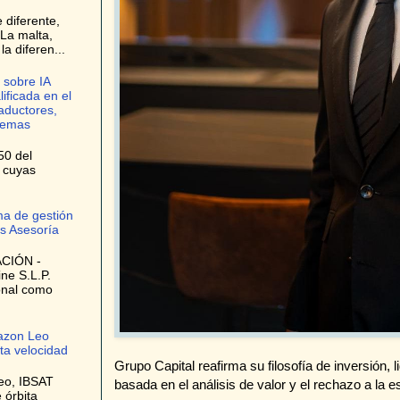
 diferente,
La malta,
a diferen...
 sobre IA
lificada en el
raductores,
stemas
50 del
, cuyas
ma de gestión
s Asesoría
CIÓN -
ne S.L.P.
onal como
azon Leo
lta velocidad
Grupo Capital reafirma su filosofía de inversión
eo, IBSAT
basada en el análisis de valor y el rechazo a la 
 órbita