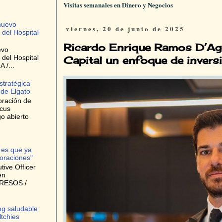
Visitas semanales en Dinero y Negocios
nuevo
viernes, 20 de junio de 2025
 del Hospital
Ricardo Enrique Ramos D’Ag
evo
 del Hospital
Capital un enfoque de invers
 /...
stratégica
 de Elgato
oración de
ocus
o abierto
 es que ya
oraciones"
ive Officer
en
GRESOS /
ng saludable
ltchies