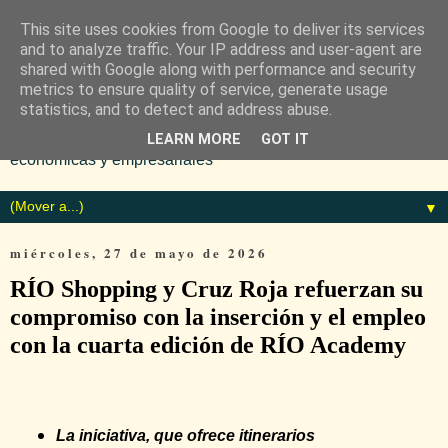
This site uses cookies from Google to deliver its services
and to analyze traffic. Your IP address and user-agent are
shared with Google along with performance and security
metrics to ensure quality of service, generate usage
statistics, and to detect and address abuse.
Diario especializado en noticias
LEARN MORE
GOT IT
económicas y empresariales
▼
miércoles, 27 de mayo de 2026
RÍO Shopping y Cruz Roja refuerzan su
compromiso con la inserción y el empleo
con la cuarta edición de RÍO Academy
La iniciativa, que ofrece itinerarios