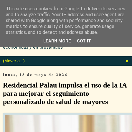
This site uses cookies from Google to deliver its services
and to analyze traffic. Your IP address and user-agent are
shared with Google along with performance and security
metrics to ensure quality of service, generate usage
statistics, and to detect and address abuse.
Diario especializado en noticias
LEARN MORE
GOT IT
económicas y empresariales
▼
lunes, 18 de mayo de 2026
Residencial Palau impulsa el uso de la IA
para mejorar el seguimiento
personalizado de salud de mayores