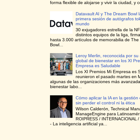
forma flexible de alojarse y vivir la ciudad, y c
Datavault AI y The Dream Bowl l
primera sesión de autógrafos to
mundo
30 exjugadores estrella de la NF
distintos equipos de la liga, firma
hasta 3.000 artículos de memorabilia de Th
Bowl...
Leroy Merlin, reconocida por su 
global de bienestar en los XI Pr
Empresa es Saludable
Los XI Premios Mi Empresa es 
reunieron el pasado martes en 
algunas de las organizaciones más avanzad
bienestar labo...
Cómo aplicar la IA en la gestión
sin perder el control ni la ética
Wilson Calderón, Technical Man
ManageEngine para Latinoamér
ROIPRESS / INTERNACIONAL 
- La inteligencia artificial ya...