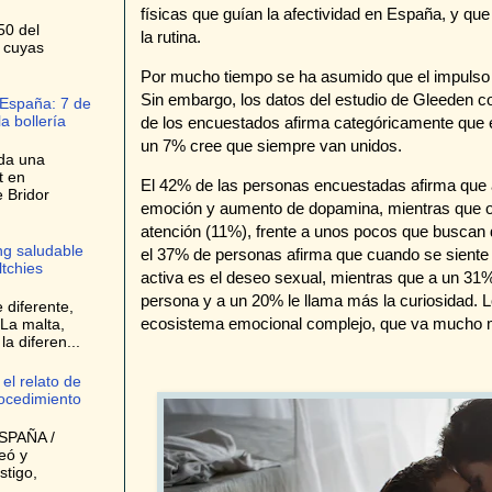
físicas que guían la afectividad en España, y que 
50 del
la rutina.
, cuyas
Por mucho tiempo se ha asumido que el impulso s
Sin embargo, los datos del estudio de Gleeden 
 España: 7 de
a bollería
de los encuestados afirma categóricamente que e
un 7% cree que siempre van unidos.
da una
t en
El 42% de las personas encuestadas afirma que a
e Bridor
emoción y aumento de dopamina, mientras que o
atención (11%), frente a unos pocos que buscan d
ng saludable
el 37% de personas afirma que cuando se siente
ltchies
activa es el deseo sexual, mientras que a un 31%
persona y a un 20% le llama más la curiosidad. 
 diferente,
ecosistema emocional complejo, que va mucho má
La malta,
a diferen...
el relato de
ocedimiento
SPAÑA /
eó y
stigo,