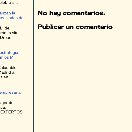
elebra s...
No hay comentarios:
anzan la
kenizados del
Publicar un comentario
L, de
rán in situ
e Dream
estrategia
emios Mi
Saludable
Madrid a
as en
 empresarial
ager de
ica.
/ EXPERTOS