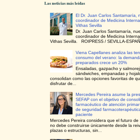
Las noticias más leídas
El Dr. Juan Carlos Santamaría, 
coordinador de Medicina Interna
Vithas Sevilla
Dr. Juan Carlos Santamaría, nu
coordinador de Medicina Interna
Vithas Sevilla. ROIPRESS / SEVILLA-ESPAÑA
Viena Capellanes analiza las te
consumo del verano: la demanda
preparados crece un 20%
Ensaladas, gazpacho y salmorej
sándwiches, empanadas y hojal
consolidan como las opciones favoritas de q
disfrutar de...
Mercedes Pereira asume la pres
SEFAP con el objetivo de consoli
farmacéutico de atención prima
de seguridad farmacoterapéutica
paciente
Mercedes Pereira considera que el futuro de 
no debe construirse únicamente desde la reiv
plazas o estructuras, sin...