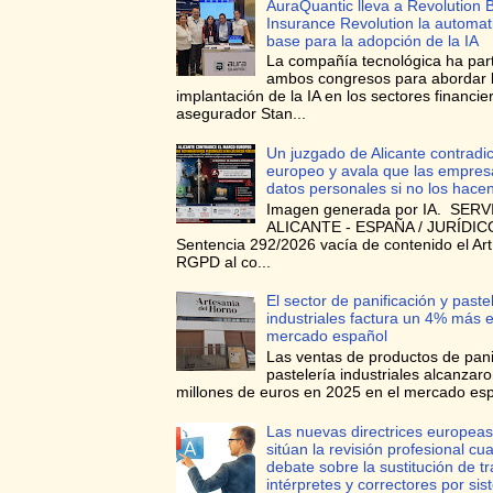
AuraQuantic lleva a Revolution 
Insurance Revolution la automa
base para la adopción de la IA
La compañía tecnológica ha par
ambos congresos para abordar 
implantación de la IA en los sectores financie
asegurador Stan...
Un juzgado de Alicante contradi
europeo y avala que las empres
datos personales si no los hace
Imagen generada por IA. SERV
ALICANTE - ESPAÑA / JURÍDICO
Sentencia 292/2026 vacía de contenido el Art
RGPD al co...
El sector de panificación y paste
industriales factura un 4% más e
mercado español
Las ventas de productos de pani
pastelería industriales alcanzar
millones de euros en 2025 en el mercado espa
Las nuevas directrices europeas
sitúan la revisión profesional cua
debate sobre la sustitución de t
intérpretes y correctores por si