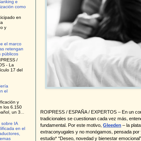
Banking e
tización como
ticipado en
la
ro y
ce el marco
as retengan
n públicos
IPRESS /
S - La
ículo 17 del
lería
n el
ficación y
on los 6.150
ROIPRESS / ESPAÑA / EXPERTOS – En un contex
ñol, un 3...
tradicionales se cuestionan cada vez más, enten
 sobre IA
fundamental. Por este motivo,
Gleeden
– la plat
lificada en el
extraconyugales y no monógamos, pensada por y
raductores,
estudio* “Deseo, novedad y bienestar emocional”,
stemas