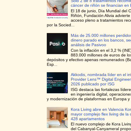
Solo 2 de 8 tratamientos recom
cáncer de riñón se financian en
El 18 de junio, Día Mundial del 
Riñón, Fundación Alivia advierte
acceso pleno a tratamientos r
por la Socied...
Más de 25.000 millones perdidos
dinero parado en los bancos, s
análisis de Pasivoo
Con la inflación en el 3,2 % (INE
883.000 millones de euros de l
depósitos y efectivo apenas remunerados (B
Esp...
Akkodis, nombrada líder en el i
Provider Lens™ Digital Engineer
2026 publicado por ISG
ISG destaca las fortalezas líder
en ingeniería digital, operacione
y modernización de plataformas en Europa y 
Kora Living abre en Valencia Kor
mayor complejo flex living de la
428 apartamentos
El nuevo complejo de Kora Living
del Cabanyal-Canyameral prop