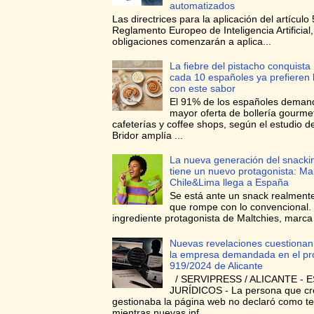
automatizados
Las directrices para la aplicación del artículo 
Reglamento Europeo de Inteligencia Artificial
obligaciones comenzarán a aplica...
La fiebre del pistacho conquista
cada 10 españoles ya prefieren l
con este sabor
El 91% de los españoles deman
mayor oferta de bollería gourme
cafeterías y coffee shops, según el estudio d
Bridor amplía ...
La nueva generación del snacki
tiene un nuevo protagonista: Ma
Chile&Lima llega a España
Se está ante un snack realmente
que rompe con lo convencional. 
ingrediente protagonista de Maltchies, marca l
Nuevas revelaciones cuestionan 
la empresa demandada en el pr
919/2024 de Alicante
/ SERVIPRESS / ALICANTE - E
JURÍDICOS - La persona que cr
gestionaba la página web no declaró como te
mientras nuevas inf...