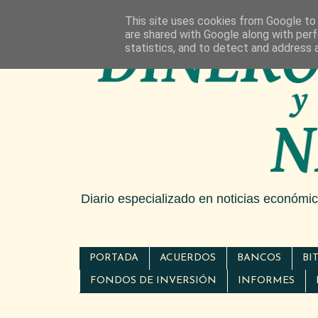
This site uses cookies from Google to d
are shared with Google along with perf
statistics, and to detect and address 
Diario especializado en noticias económi
PORTADA
ACUERDOS
BANCOS
BI
FONDOS DE INVERSIÓN
INFORMES