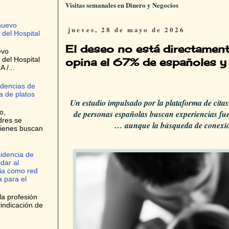
Visitas semanales en Dinero y Negocios
nuevo
jueves, 28 de mayo de 2026
 del Hospital
El deseo no está directament
evo
 del Hospital
opina el 67% de españoles y
 /...
ndencias de
 de platos
Un estudio impulsado por la plataforma de cit
o,
de personas españolas buscan experiencias fue
dres se
… aunque la búsqueda de conexión
uienes buscan
idencia de
dar al
ria como red
 para el
la profesión
indicación de