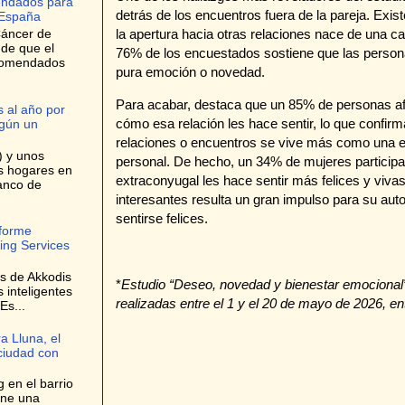
endados para
detrás de los encuentros fuera de la pareja. Exist
 España
la apertura hacia otras relaciones nace de una car
Cáncer de
 de que el
76% de los encuestados sostiene que las persona
ecomendados
pura emoción o novedad.
Para acabar, destaca que un 85% de personas af
 al año por
cómo esa relación les hace sentir, lo que confi
egún un
relaciones o encuentros se vive más como una e
) y unos
personal. De hecho, un 34% de mujeres participa
os hogares en
extraconyugal les hace sentir más felices y vivas
anco de
interesantes resulta un gran impulso para su aut
sentirse felices.
nforme
ing Services
es de Akkodis
*
Estudio “Deseo, novedad y bienestar emocional”,
s inteligentes
realizadas entre el 1 y el 20 de mayo de 2026, 
Es...
a Lluna, el
 ciudad con
 en el barrio
one una