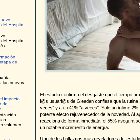
nuevo
 del Hospital
evo
 del Hospital
 /...
ormación
 etapa de
n
pañía
a los nuevos
El estudio confirma el desgaste que el tiempo p
el impacto
l@s usuari@s de Gleeden confiesa que la rutina
n de
veces” y a un 41% “a veces”. Solo un ínfimo 2% 
r
potente efecto rejuvenecedor de la novedad. Al a
nización
ias
reacciona de forma inmediata: el 55% asegura se
lto volumen
un notable incremento de energía.
Uno de los hallazgos más reveladores del estudi