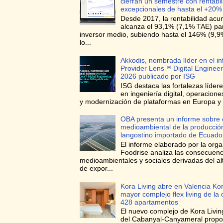
cierran un semestre con rentabi
excepcionales de hasta el +20%
Desde 2017, la rentabilidad ac
alcanza el 93,1% (7,1% TAE) para
inversor medio, subiendo hasta el 146% (9,
lo...
Akkodis, nombrada líder en el i
Provider Lens™ Digital Engineer
2026 publicado por ISG
ISG destaca las fortalezas líder
en ingeniería digital, operacione
y modernización de plataformas en Europa y 
OBA presenta un informe sobre 
medioambiental de la producció
langostino importado de Ecuado
El informe elaborado por la orga
Foodrise analiza las consecuenc
medioambientales y sociales derivadas del a
de expor...
Kora Living abre en Valencia Kor
mayor complejo flex living de la
428 apartamentos
El nuevo complejo de Kora Living
del Cabanyal-Canyameral prop