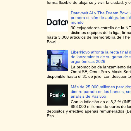
forma flexible de alojarse y vivir la ciudad, y c
Datavault AI y The Dream Bowl l
primera sesión de autógrafos to
mundo
30 exjugadores estrella de la NF
distintos equipos de la liga, firma
hasta 3.000 artículos de memorabilia de Th
Bowl...
LiberNovo afronta la recta final d
de lanzamiento de su gama de si
ergonómicas 2026
La promoción de lanzamiento de 
Omni SE, Omni Pro y Maxis Seri
disponible hasta el 31 de julio, con descuento
Más de 25.000 millones perdidos
dinero parado en los bancos, s
análisis de Pasivoo
Con la inflación en el 3,2 % (INE
883.000 millones de euros de l
depósitos y efectivo apenas remunerados (B
Esp...