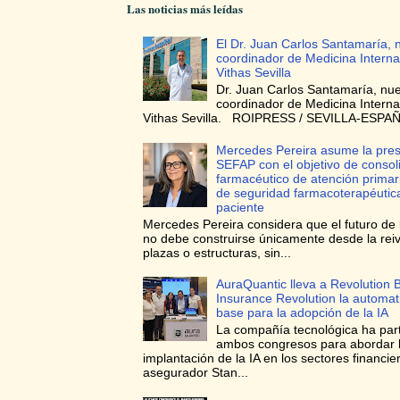
Las noticias más leídas
El Dr. Juan Carlos Santamaría, 
coordinador de Medicina Interna
Vithas Sevilla
Dr. Juan Carlos Santamaría, nu
coordinador de Medicina Interna
Vithas Sevilla. ROIPRESS / SEVILLA-ESPAÑA
Mercedes Pereira asume la pres
SEFAP con el objetivo de consoli
farmacéutico de atención prima
de seguridad farmacoterapéutica
paciente
Mercedes Pereira considera que el futuro de 
no debe construirse únicamente desde la reiv
plazas o estructuras, sin...
AuraQuantic lleva a Revolution 
Insurance Revolution la automa
base para la adopción de la IA
La compañía tecnológica ha par
ambos congresos para abordar 
implantación de la IA en los sectores financie
asegurador Stan...