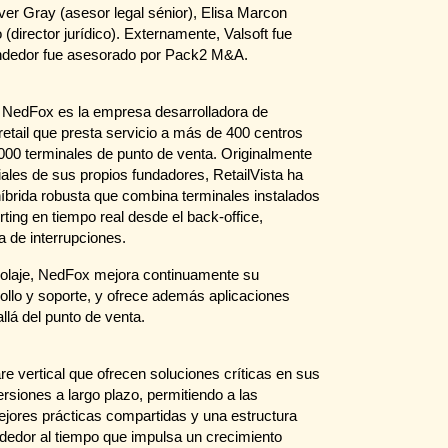
ver Gray (asesor legal sénior), Elisa Marcon
 (director jurídico). Externamente, Valsoft fue
endedor fue asesorado por Pack2 M&A.
NedFox es la empresa desarrolladora de
retail que presta servicio a más de 400 centros
000 terminales de punto de venta. Originalmente
ales de sus propios fundadores, RetailVista ha
íbrida robusta que combina terminales instalados
ting en tiempo real desde el back-office,
a de interrupciones.
icolaje, NedFox mejora continuamente su
ollo y soporte, y ofrece además aplicaciones
llá del punto de venta.
e vertical que ofrecen soluciones críticas en sus
rsiones a largo plazo, permitiendo a las
ejores prácticas compartidas y una estructura
dedor al tiempo que impulsa un crecimiento