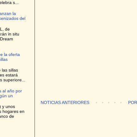
elebra s...
anzan la
kenizados del
L, de
rán in situ
e Dream
e la oferta
llas
las sillas
es estará
s superiore...
 al año por
egún un
NOTICIAS ANTERIORES
POR
) y unos
os hogares en
anco de