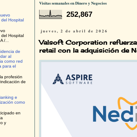
Visitas semanales en Dinero y Negocios
252,867
nuevo
 del Hospital
jueves, 2 de abril de 2026
evo
 del Hospital
 /...
Valsoft Corporation refuerza
retail con la adquisición de 
idencia de
dar al
ria como red
 para el
la profesión
indicación de
Banking e
tización como
ticipado en
la
ro y