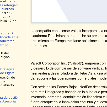
ce el marco
as retengan
n públicos
IPRESS /
S - La
ículo 17 del
La compañía canadiense Valsoft incorpora a la n
 sobre IA
plataforma RetailVista, para ampliar su presencia
lificada en el
crecimiento en Europa mediante soluciones en la 
raductores,
stemas
comercios
50 del
, cuyas
Valsoft Corporation Inc. ("Valsoft"), empresa con
y desarrollo de compañías de software vertical,
stratégica
 de Elgato
neerlandesa desarrolladora de RetailVista, una pl
oración de
dar soporte a las operaciones comerciales mode
ocus
o abierto
Con sede en los Países Bajos, NedFox desarrolla
para retail integrada y basada en la nube que per
inventario, compras, administración financiera e
ma de gestión
s Asesoría
fuerte enfoque en la innovación continua y el des
una reputación por ofrecer software fiable y esc