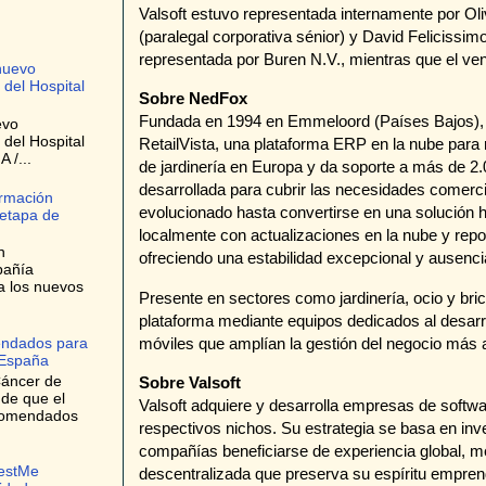
Valsoft estuvo representada internamente por Oli
(paralegal corporativa sénior) y David Felicissimo
representada por Buren N.V., mientras que el v
nuevo
 del Hospital
Sobre NedFox
Fundada en 1994 en Emmeloord (Países Bajos), 
evo
 del Hospital
RetailVista, una plataforma ERP en la nube para 
 /...
de jardinería en Europa y da soporte a más de 2.
desarrollada para cubrir las necesidades comerci
ormación
evolucionado hasta convertirse en una solución h
 etapa de
localmente con actualizaciones en la nube y repor
n
ofreciendo una estabilidad excepcional y ausenci
pañía
a los nuevos
Presente en sectores como jardinería, ocio y br
plataforma mediante equipos dedicados al desarr
móviles que amplían la gestión del negocio más a
endados para
 España
Cáncer de
Sobre Valsoft
 de que el
Valsoft adquiere y desarrolla empresas de softwar
ecomendados
respectivos nichos. Su estrategia se basa en inve
compañías beneficiarse de experiencia global, m
bestMe
descentralizada que preserva su espíritu empren