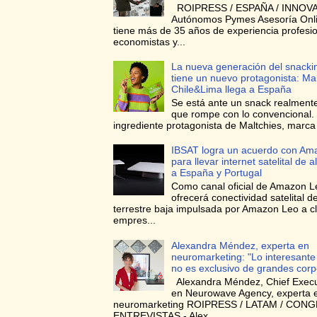
ROIPRESS / ESPAÑA / INNOVA
Autónomos Pymes Asesoría Onli
tiene más de 35 años de experiencia profesi
economistas y...
La nueva generación del snacki
tiene un nuevo protagonista: Ma
Chile&Lima llega a España
Se está ante un snack realmente
que rompe con lo convencional. 
ingrediente protagonista de Maltchies, marca l
IBSAT logra un acuerdo con Am
para llevar internet satelital de a
a España y Portugal
Como canal oficial de Amazon L
ofrecerá conectividad satelital de
terrestre baja impulsada por Amazon Leo a cl
empres...
Alexandra Méndez, experta en
neuromarketing: "Lo interesante
no es exclusivo de grandes corp
Alexandra Méndez, Chief Execut
en Neurowave Agency, experta 
neuromarketing ROIPRESS / LATAM / CON
ENTREVISTAS - Alex...