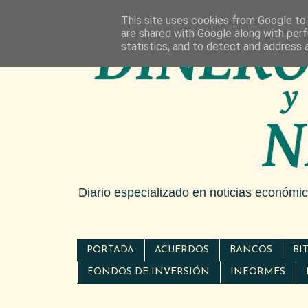
This site uses cookies from Google to d
are shared with Google along with perf
statistics, and to detect and address 
Diario especializado en noticias económi
PORTADA
ACUERDOS
BANCOS
BI
FONDOS DE INVERSIÓN
INFORMES