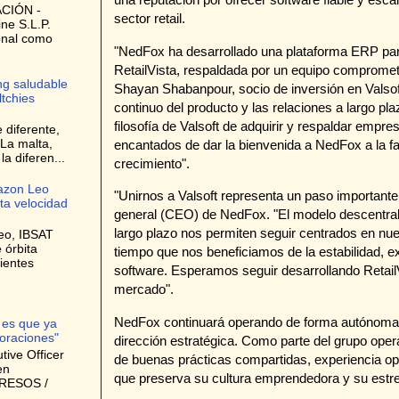
CIÓN -
sector retail.
ne S.L.P.
onal como
"NedFox ha desarrollado una plataforma ERP para
RetailVista, respaldada por un equipo comprometid
ng saludable
Shayan Shabanpour, socio de inversión en Valsof
ltchies
continuo del producto y las relaciones a largo pl
filosofía de Valsoft de adquirir y respaldar empr
 diferente,
La malta,
encantados de dar la bienvenida a NedFox a la fa
a diferen...
crecimiento".
azon Leo
"Unirnos a Valsoft representa un paso important
lta velocidad
general (CEO) de NedFox. "El modelo descentrali
largo plazo nos permiten seguir centrados en nues
eo, IBSAT
 órbita
tiempo que nos beneficiamos de la estabilidad, e
ientes
software. Esperamos seguir desarrollando RetailV
mercado".
NedFox continuará operando de forma autónoma,
 es que ya
oraciones"
dirección estratégica. Como parte del grupo oper
ive Officer
de buenas prácticas compartidas, experiencia oper
en
que preserva su cultura emprendedora y su estrec
GRESOS /