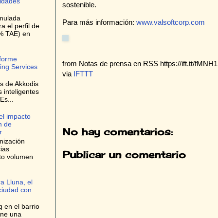
lidades
sostenible.
umulada
Para más información:
www.valsoftcorp.com
 el perfil de
9% TAE) en
nforme
from Notas de prensa en RSS https://ift.tt/fMN
ing Services
via
IFTTT
es de Akkodis
s inteligentes
Es...
el impacto
n de
No hay comentarios:
r
nización
ias
Publicar un comentario
lto volumen
a Lluna, el
 ciudad con
 en el barrio
one una