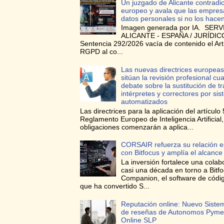
Un juzgado de Alicante contradi
europeo y avala que las empres
datos personales si no los hace
Imagen generada por IA. SERV
ALICANTE - ESPAÑA / JURÍDICO
Sentencia 292/2026 vacía de contenido el Art
RGPD al co...
Las nuevas directrices europeas
sitúan la revisión profesional cua
debate sobre la sustitución de t
intérpretes y correctores por si
automatizados
Las directrices para la aplicación del artículo 
Reglamento Europeo de Inteligencia Artificial
obligaciones comenzarán a aplica...
CORSAIR refuerza su relación e
con Bitfocus y amplía el alcance
La inversión fortalece una colab
casi una década en torno a Bitf
Companion, el software de códig
que ha convertido S...
Reputación online: Nuevo Siste
de reseñas de Autonomos Pyme
Online SLP