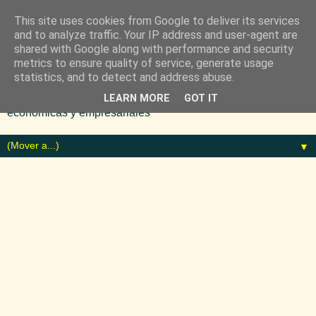
This site uses cookies from Google to deliver its services
and to analyze traffic. Your IP address and user-agent are
shared with Google along with performance and security
metrics to ensure quality of service, generate usage
statistics, and to detect and address abuse.
Diario especializado en noticias
LEARN MORE
GOT IT
económicas y empresariales
▼