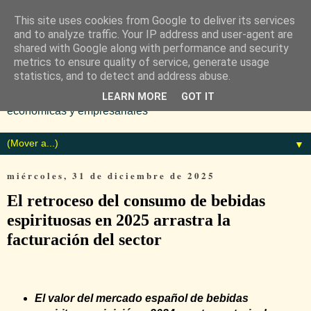
This site uses cookies from Google to deliver its services
and to analyze traffic. Your IP address and user-agent are
shared with Google along with performance and security
metrics to ensure quality of service, generate usage
statistics, and to detect and address abuse.
Diario especializado en noticias
LEARN MORE
GOT IT
económicas y empresariales
▼
miércoles, 31 de diciembre de 2025
El retroceso del consumo de bebidas
espirituosas en 2025 arrastra la
facturación del sector
El valor del mercado español de bebidas