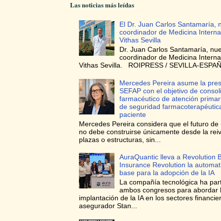
Las noticias más leídas
El Dr. Juan Carlos Santamaría, 
coordinador de Medicina Interna
Vithas Sevilla
Dr. Juan Carlos Santamaría, nu
coordinador de Medicina Interna
Vithas Sevilla. ROIPRESS / SEVILLA-ESPAÑA
Mercedes Pereira asume la pres
SEFAP con el objetivo de consoli
farmacéutico de atención prima
de seguridad farmacoterapéutica
paciente
Mercedes Pereira considera que el futuro de 
no debe construirse únicamente desde la reiv
plazas o estructuras, sin...
AuraQuantic lleva a Revolution 
Insurance Revolution la automa
base para la adopción de la IA
La compañía tecnológica ha par
ambos congresos para abordar 
implantación de la IA en los sectores financie
asegurador Stan...