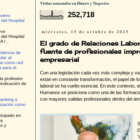
Visitas semanales en Dinero y Negocios
252,718
nuevo
 del Hospital
miércoles, 15 de octubre de 2025
evo
 del Hospital
 /...
El grado de Relaciones Lab
fuente de profesionales impr
idencia de
dar al
empresarial
ria como red
 para el
Con una legislación cada vez más compleja y var
la profesión
están en constante transformación, el papel de lo
indicación de
laboral se ha vuelto esencial. En este contexto,
Humanos se posiciona como una de las formacion
con mayores salidas profesionales dentro del ámb
Banking e
tización como
ticipado en
la
S
ro y
G
"