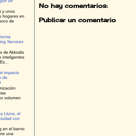
egún un
No hay comentarios:
) y unos
os hogares en
Publicar un comentario
anco de
nforme
ing Services
es de Akkodis
s inteligentes
Es...
el impacto
n de
r
nización
ias
lto volumen
a Lluna, el
 ciudad con
 en el barrio
one una