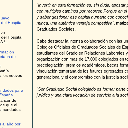
"Invertir en esta formación es, sin duda, apostar
con múltiples caminos por recorrer. Porque en el
y saber gestionar ese capital humano con conocim
nuevo
 del Hospital
nunca, una auténtica ventaja competitiva"
, matiz
Graduados Sociales.
evo
 del Hospital
Cabe destacar la intensa colaboración con las u
 /...
Colegios Oficiales de Graduados Sociales de Españ
ormación
estudiantes del Grado en Relaciones Laborales
 etapa de
organización con mas de 17.000 colegiados en t
precolegiación, premios académicos, becas forma
n
vinculación temprana de los futuros egresados co
pañía
a los nuevos
generacional y el compromiso con la justicia soci
"Ser Graduado Social colegiado es formar parte d
endados para
jurídico y una clara vocación de servicio a la soc
 España
Cáncer de
 de que el
ecomendados
 al año por