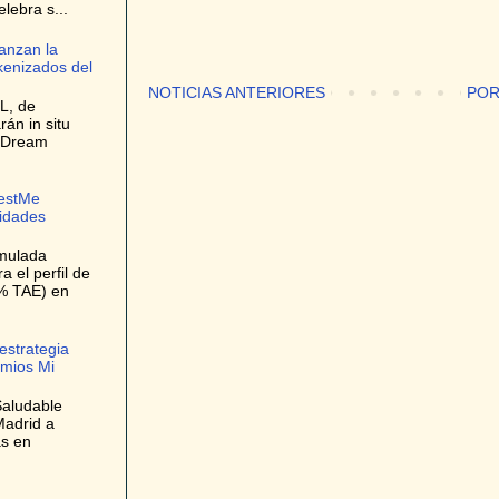
elebra s...
anzan la
kenizados del
NOTICIAS ANTERIORES
POR
L, de
rán in situ
e Dream
bestMe
lidades
umulada
 el perfil de
9% TAE) en
estrategia
emios Mi
Saludable
Madrid a
as en