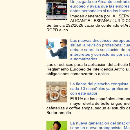
Un juzgado de Alicante contradi
europeo y avala que las empres
datos personales si no los hace
Imagen generada por IA. SERV
ALICANTE - ESPAÑA / JURÍDICO
Sentencia 292/2026 vacía de contenido el Art
RGPD al co...
Las nuevas directrices europeas
sitúan la revisión profesional cua
debate sobre la sustitución de t
intérpretes y correctores por si
automatizados
Las directrices para la aplicación del artículo 
Reglamento Europeo de Inteligencia Artificial
obligaciones comenzarán a aplica...
La fiebre del pistacho conquista
cada 10 españoles ya prefieren l
con este sabor
El 91% de los españoles deman
mayor oferta de bollería gourme
cafeterías y coffee shops, según el estudio d
Bridor amplía ...
La nueva generación del snacki
tiene un nuevo protagonista: Ma