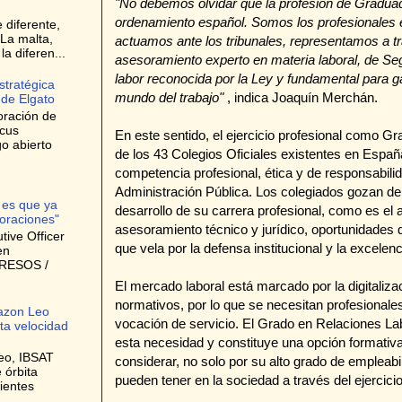
"No debemos olvidar que la profesión de Graduado
ordenamiento español. Somos los profesionales e
 diferente,
La malta,
actuamos ante los tribunales, representamos a 
a diferen...
asesoramiento experto en materia laboral, de Seg
labor reconocida por la Ley y fundamental para gar
stratégica
mundo del trabajo"
, indica Joaquín Merchán.
 de Elgato
oración de
ocus
En este sentido, el ejercicio profesional como G
o abierto
de los 43 Colegios Oficiales existentes en España,
competencia profesional, ética y de responsabili
Administración Pública. Los colegiados gozan de
 es que ya
desarrollo de su carrera profesional, como es el
oraciones"
asesoramiento técnico y jurídico, oportunidades
ive Officer
que vela por la defensa institucional y la excelenc
en
GRESOS /
El mercado laboral está marcado por la digitaliza
normativos, por lo que se necesitan profesionale
azon Leo
vocación de servicio. El Grado en Relaciones 
lta velocidad
esta necesidad y constituye una opción formativ
eo, IBSAT
considerar, no solo por su alto grado de empleabi
 órbita
pueden tener en la sociedad a través del ejercici
ientes