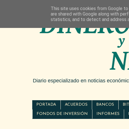
This site uses cookies from Google to d
are shared with Google along with perf
statistics, and to detect and address 
Diario especializado en noticias económi
PORTADA
ACUERDOS
BANCOS
BI
FONDOS DE INVERSIÓN
INFORMES