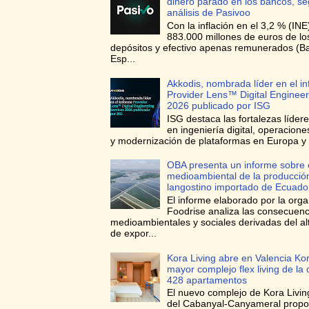
dinero parado en los bancos, s
análisis de Pasivoo
Con la inflación en el 3,2 % (INE
883.000 millones de euros de l
depósitos y efectivo apenas remunerados (B
Esp...
Akkodis, nombrada líder en el i
Provider Lens™ Digital Engineer
2026 publicado por ISG
ISG destaca las fortalezas líder
en ingeniería digital, operacione
y modernización de plataformas en Europa y 
OBA presenta un informe sobre 
medioambiental de la producció
langostino importado de Ecuado
El informe elaborado por la orga
Foodrise analiza las consecuenc
medioambientales y sociales derivadas del a
de expor...
Kora Living abre en Valencia Kor
mayor complejo flex living de la
428 apartamentos
El nuevo complejo de Kora Living
del Cabanyal-Canyameral prop