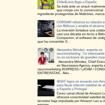
Chile&Lima llega a España
Se está ante un snack realmente
que rompe con lo convencional. 
ingrediente protagonista de Maltchies, marca l
CORSAIR refuerza su relación e
con Bitfocus y amplía el alcance
La inversión fortalece una colab
casi una década en torno a Bitf
Companion, el software de códig
que ha convertido S...
Alexandra Méndez, experta en
neuromarketing: "Lo interesante
no es exclusivo de grandes corp
Alexandra Méndez, Chief Execut
en Neurowave Agency, experta 
neuromarketing ROIPRESS / LATAM / CON
ENTREVISTAS - Alex...
IBSAT logra un acuerdo con Am
para llevar internet satelital de a
a España y Portugal
Como canal oficial de Amazon L
ofrecerá conectividad satelital de
terrestre baja impulsada por Amazon Leo a cl
empres...