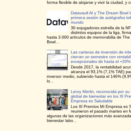
forma flexible de alojarse y vivir la ciudad, y c
Datavault AI y The Dream Bowl l
primera sesión de autógrafos to
mundo
30 exjugadores estrella de la NF
distintos equipos de la liga, firma
hasta 3.000 artículos de memorabilia de Th
Bowl...
Las carteras de inversión de in
cierran un semestre con rentabi
excepcionales de hasta el +20%
Desde 2017, la rentabilidad ac
alcanza el 93,1% (7,1% TAE) para
inversor medio, subiendo hasta el 146% (9,
lo...
Leroy Merlin, reconocida por su 
global de bienestar en los XI Pr
Empresa es Saludable
Los XI Premios Mi Empresa es 
reunieron el pasado martes en 
algunas de las organizaciones más avanzad
bienestar labo...