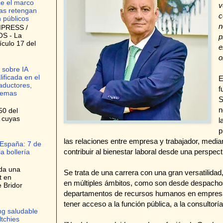
ce el marco
v
as retengan
c
n públicos
n
IPRESS /
S - La
p
ículo 17 del
e
o
 sobre IA
lificada en el
E
raductores,
f
stemas
S
n
50 del
, cuyas
l
p
las relaciones entre empresa y trabajador, mediar 
 España: 7 de
contribuir al bienestar laboral desde una perspect
a bollería
da una
Se trata de una carrera con una gran versatilidad,
t en
en múltiples ámbitos, como son desde despacho
e Bridor
departamentos de recursos humanos en empresa
tener acceso a la función pública, a la consultoría
ng saludable
ltchies