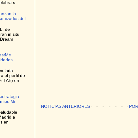
elebra s...
anzan la
kenizados del
L, de
rán in situ
e Dream
bestMe
lidades
umulada
 el perfil de
9% TAE) en
estrategia
emios Mi
NOTICIAS ANTERIORES
POR
Saludable
Madrid a
as en