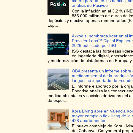
dinero parado en los bancos, s
análisis de Pasivoo
Con la inflación en el 3,2 % (INE
883.000 millones de euros de l
depósitos y efectivo apenas remunerados (B
Esp...
Akkodis, nombrada líder en el i
Provider Lens™ Digital Engineer
2026 publicado por ISG
ISG destaca las fortalezas líder
en ingeniería digital, operacione
y modernización de plataformas en Europa y 
OBA presenta un informe sobre 
medioambiental de la producció
langostino importado de Ecuado
El informe elaborado por la orga
Foodrise analiza las consecuenc
medioambientales y sociales derivadas del a
de expor...
Kora Living abre en Valencia Kor
mayor complejo flex living de la
428 apartamentos
El nuevo complejo de Kora Living
del Cabanyal-Canyameral prop