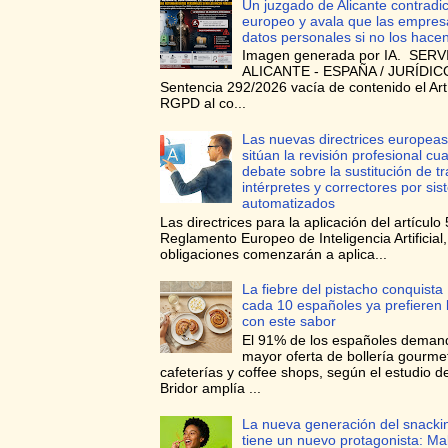
Un juzgado de Alicante contradi
europeo y avala que las empres
datos personales si no los hace
Imagen generada por IA. SERV
ALICANTE - ESPAÑA / JURÍDICO
Sentencia 292/2026 vacía de contenido el Art
RGPD al co...
Las nuevas directrices europeas
sitúan la revisión profesional cua
debate sobre la sustitución de t
intérpretes y correctores por si
automatizados
Las directrices para la aplicación del artículo 
Reglamento Europeo de Inteligencia Artificial
obligaciones comenzarán a aplica...
La fiebre del pistacho conquista
cada 10 españoles ya prefieren l
con este sabor
El 91% de los españoles deman
mayor oferta de bollería gourme
cafeterías y coffee shops, según el estudio d
Bridor amplía ...
La nueva generación del snacki
tiene un nuevo protagonista: Ma