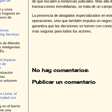
egún un
de que escalen a instancias judiciales. Más allá
transacciones inmobiliarias, se trata de un campo
) y unos
os hogares en
La presencia de abogados especializados en este 
anco de
operaciones, sino que también impulsa un negoci
garantiza que las decisiones se tomen con conoc
nforme
más seguras para todos los actores.
ing Services
es de Akkodis
s inteligentes
Es...
el impacto
n de
r
No hay comentarios:
nización
ias
lto volumen
Publicar un comentario
a Lluna, el
 ciudad con
 en el barrio
one una