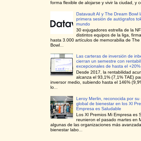
forma flexible de alojarse y vivir la ciudad, y c
Datavault AI y The Dream Bowl l
primera sesión de autógrafos to
mundo
30 exjugadores estrella de la NF
distintos equipos de la liga, firma
hasta 3.000 artículos de memorabilia de Th
Bowl...
Las carteras de inversión de in
cierran un semestre con rentabi
excepcionales de hasta el +20%
Desde 2017, la rentabilidad ac
alcanza el 93,1% (7,1% TAE) para
inversor medio, subiendo hasta el 146% (9,
lo...
Leroy Merlin, reconocida por su 
global de bienestar en los XI Pr
Empresa es Saludable
Los XI Premios Mi Empresa es 
reunieron el pasado martes en 
algunas de las organizaciones más avanzad
bienestar labo...