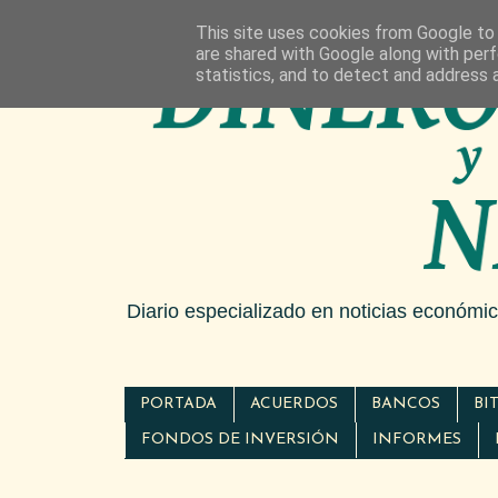
This site uses cookies from Google to d
are shared with Google along with perf
statistics, and to detect and address 
Diario especializado en noticias económi
PORTADA
ACUERDOS
BANCOS
BI
FONDOS DE INVERSIÓN
INFORMES