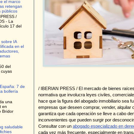
ce el marco
as retengan
n públicos
IPRESS /
S - La
ículo 17 del
 sobre IA
lificada en el
raductores,
stemas
50 del
, cuyas
 España: 7 de
/ IBERIAN PRESS / El mercado de bienes raíces 
a bollería
normativa que involucra leyes civiles, comerciale
hace que la figura del abogado inmobiliario sea 
da una
t en
empresas que deseen comprar, vender, alquilar o 
e Bridor
garantiza que cada operación se lleve a cabo dent
inconvenientes que pueden surgir por desconocimi
Consultar con un
abogado especializado en derec
ng saludable
ltchies
cada vez más frecuente, especialmente en transa