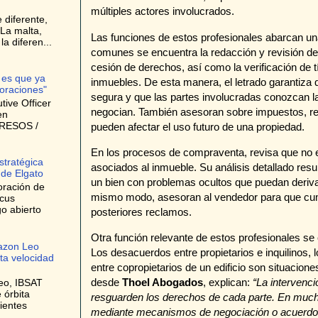
múltiples actores involucrados.
 diferente,
La malta,
Las funciones de estos profesionales abarcan un
a diferen...
comunes se encuentra la redacción y revisión d
cesión de derechos, así como la verificación de tí
 es que ya
inmuebles. De esta manera, el letrado garantiza
oraciones"
segura y que las partes involucradas conozcan l
ive Officer
negocian. También asesoran sobre impuestos, re
en
GRESOS /
pueden afectar el uso futuro de una propiedad.
En los procesos de compraventa, revisa que no ex
stratégica
asociados al inmueble. Su análisis detallado resu
 de Elgato
un bien con problemas ocultos que puedan deriva
oración de
mismo modo, asesoran al vendedor para que cump
ocus
o abierto
posteriores reclamos.
Otra función relevante de estos profesionales se 
azon Leo
Los desacuerdos entre propietarios e inquilinos, 
lta velocidad
entre copropietarios de un edificio son situacio
desde
Thoel Abogados
, explican:
“La intervenci
eo, IBSAT
 órbita
resguarden los derechos de cada parte. En muchos 
ientes
mediante mecanismos de negociación o acuerdos 