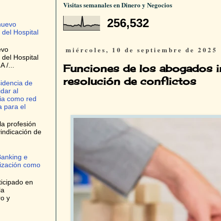
Visitas semanales en Dinero y Negocios
256,532
nuevo
 del Hospital
miércoles, 10 de septiembre de 2025
evo
 del Hospital
 /...
Funciones de los abogados in
resolución de conflictos
idencia de
dar al
ria como red
 para el
la profesión
indicación de
Banking e
tización como
ticipado en
la
ro y