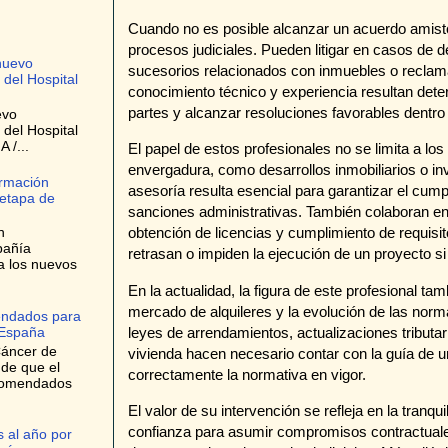
Cuando no es posible alcanzar un acuerdo amisto
procesos judiciales. Pueden litigar en casos de d
nuevo
sucesorios relacionados con inmuebles o reclama
 del Hospital
conocimiento técnico y experiencia resultan dete
partes y alcanzar resoluciones favorables dentro 
evo
 del Hospital
 /...
El papel de estos profesionales no se limita a lo
envergadura, como desarrollos inmobiliarios o in
ormación
asesoría resulta esencial para garantizar el cump
 etapa de
sanciones administrativas. También colaboran en
obtención de licencias y cumplimiento de requis
n
pañía
retrasan o impiden la ejecución de un proyecto 
a los nuevos
En la actualidad, la figura de este profesional ta
mercado de alquileres y la evolución de las norm
endados para
leyes de arrendamientos, actualizaciones tributa
 España
Cáncer de
vivienda hacen necesario contar con la guía de un
 de que el
correctamente la normativa en vigor.
ecomendados
El valor de su intervención se refleja en la tranqu
confianza para asumir compromisos contractuales
 al año por