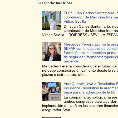
Las noticias más leídas
El Dr. Juan Carlos Santamaría, 
coordinador de Medicina Interna
Vithas Sevilla
Dr. Juan Carlos Santamaría, nu
coordinador de Medicina Interna
Vithas Sevilla. ROIPRESS / SEVILLA-ESPAÑA
Mercedes Pereira asume la pres
SEFAP con el objetivo de consoli
farmacéutico de atención prima
de seguridad farmacoterapéutica
paciente
Mercedes Pereira considera que el futuro de 
no debe construirse únicamente desde la reiv
plazas o estructuras, sin...
AuraQuantic lleva a Revolution 
Insurance Revolution la automa
base para la adopción de la IA
La compañía tecnológica ha par
ambos congresos para abordar 
implantación de la IA en los sectores financie
asegurador Stan...