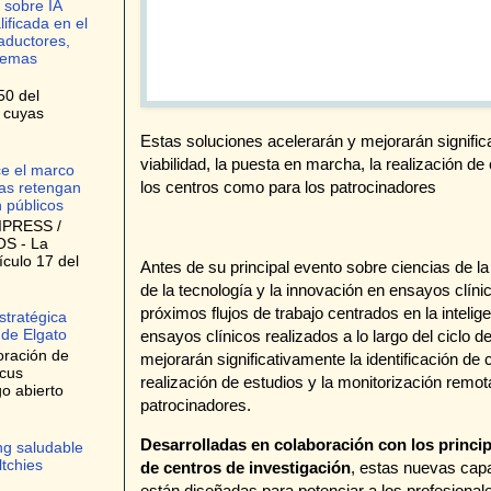
 sobre IA
lificada en el
raductores,
stemas
50 del
, cuyas
Estas soluciones acelerarán y mejorarán significa
viabilidad, la puesta en marcha, la realización de
ce el marco
los centros como para los patrocinadores
as retengan
n públicos
IPRESS /
S - La
ículo 17 del
Antes de su principal evento sobre ciencias de la
de la tecnología y la innovación en ensayos clín
próximos flujos de trabajo centrados en la intelige
stratégica
 de Elgato
ensayos clínicos realizados a lo largo del ciclo d
oración de
mejorarán significativamente la identificación de c
ocus
realización de estudios y la monitorización remot
o abierto
patrocinadores.
Desarrolladas en colaboración con los princi
ng saludable
ltchies
de centros de investigación
, estas nuevas cap
están diseñadas para potenciar a los profesional