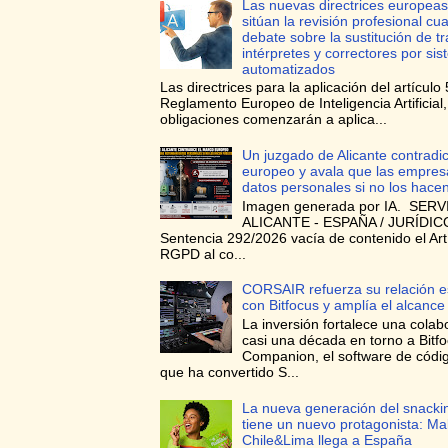
Las nuevas directrices europeas
sitúan la revisión profesional cua
debate sobre la sustitución de t
intérpretes y correctores por si
automatizados
Las directrices para la aplicación del artículo 
Reglamento Europeo de Inteligencia Artificial
obligaciones comenzarán a aplica...
Un juzgado de Alicante contradi
europeo y avala que las empres
datos personales si no los hace
Imagen generada por IA. SERV
ALICANTE - ESPAÑA / JURÍDICO
Sentencia 292/2026 vacía de contenido el Art
RGPD al co...
CORSAIR refuerza su relación e
con Bitfocus y amplía el alcance
La inversión fortalece una colab
casi una década en torno a Bitf
Companion, el software de códig
que ha convertido S...
La nueva generación del snacki
tiene un nuevo protagonista: Ma
Chile&Lima llega a España