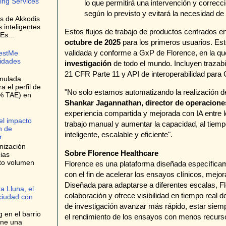
ing Services
lo que permitirá una intervención y correc
según lo previsto y evitará la necesidad de v
es de Akkodis
s inteligentes
Estos flujos de trabajo de productos centrados en
Es...
octubre de 2025
para los primeros usuarios. Esto
validada y conforme a GxP de Florence, en la q
bestMe
lidades
investigación
de todo el mundo. Incluyen trazabi
21 CFR Parte 11 y API de interoperabilidad par
umulada
 el perfil de
"No solo estamos automatizando la realización d
9% TAE) en
Shankar Jagannathan, director de operacione
experiencia compartida y mejorada con IA entre lo
el impacto
trabajo manual y aumentar la capacidad, al tiem
n de
inteligente, escalable y eficiente".
r
nización
Sobre Florence Healthcare
ias
lto volumen
Florence es una plataforma diseñada específicam
con el fin de acelerar los ensayos clínicos, mejor
Diseñada para adaptarse a diferentes escalas, Flo
a Lluna, el
colaboración y ofrece visibilidad en tiempo real d
 ciudad con
de investigación avanzar más rápido, estar siem
 en el barrio
el rendimiento de los ensayos con menos recurs
one una