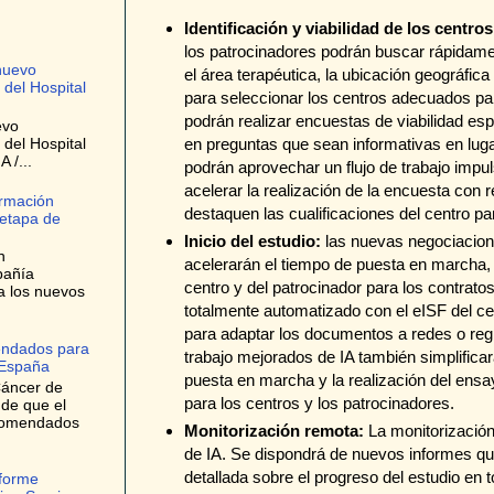
Identificación y viabilidad de los centros
los patrocinadores podrán buscar rápidamen
nuevo
el área terapéutica, la ubicación geográfica
 del Hospital
para seleccionar los centros adecuados para 
podrán realizar encuestas de viabilidad es
evo
en preguntas que sean informativas en lugar
 del Hospital
 /...
podrán aprovechar un flujo de trabajo impulsa
acelerar la realización de la encuesta con 
ormación
destaquen las cualificaciones del centro pa
 etapa de
Inicio del estudio:
las nuevas negociacion
n
acelerarán el tiempo de puesta en marcha, 
pañía
centro y del patrocinador para los contrat
a los nuevos
totalmente automatizado con el eISF del cen
para adaptar los documentos a redes o regi
endados para
trabajo mejorados de IA también simplifica
 España
puesta en marcha y la realización del ensayo
Cáncer de
para los centros y los patrocinadores.
 de que el
ecomendados
Monitorización remota:
La monitorización
de IA. Se dispondrá de nuevos informes q
detallada sobre el progreso del estudio en 
nforme