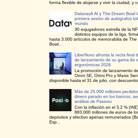
forma flexible de alojarse y vivir la ciudad, y c
Datavault AI y The Dream Bowl l
primera sesión de autógrafos to
mundo
30 exjugadores estrella de la NF
distintos equipos de la liga, firma
hasta 3.000 artículos de memorabilia de Th
Bowl...
LiberNovo afronta la recta final d
de lanzamiento de su gama de si
ergonómicas 2026
La promoción de lanzamiento de 
Omni SE, Omni Pro y Maxis Seri
disponible hasta el 31 de julio, con descuento
Más de 25.000 millones perdidos
dinero parado en los bancos, s
análisis de Pasivoo
Con la inflación en el 3,2 % (INE
883.000 millones de euros de l
depósitos y efectivo apenas remunerados (B
Esp...