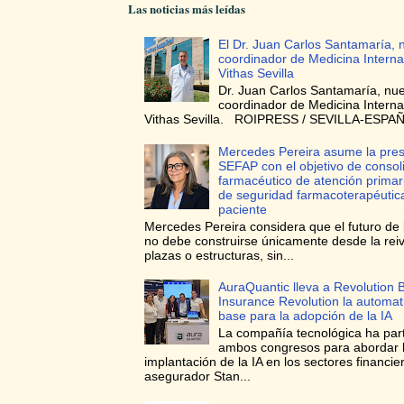
Las noticias más leídas
El Dr. Juan Carlos Santamaría, 
coordinador de Medicina Interna
Vithas Sevilla
Dr. Juan Carlos Santamaría, nu
coordinador de Medicina Interna
Vithas Sevilla. ROIPRESS / SEVILLA-ESPAÑA
Mercedes Pereira asume la pres
SEFAP con el objetivo de consoli
farmacéutico de atención prima
de seguridad farmacoterapéutica
paciente
Mercedes Pereira considera que el futuro de 
no debe construirse únicamente desde la reiv
plazas o estructuras, sin...
AuraQuantic lleva a Revolution 
Insurance Revolution la automa
base para la adopción de la IA
La compañía tecnológica ha par
ambos congresos para abordar 
implantación de la IA en los sectores financie
asegurador Stan...