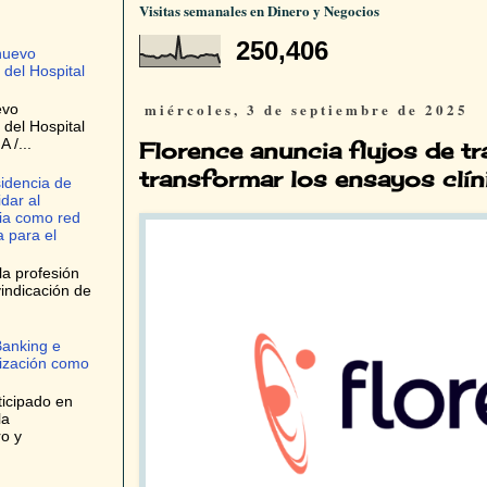
Visitas semanales en Dinero y Negocios
250,406
nuevo
 del Hospital
miércoles, 3 de septiembre de 2025
evo
 del Hospital
 /...
Florence anuncia flujos de tr
transformar los ensayos clín
idencia de
dar al
ria como red
 para el
la profesión
indicación de
Banking e
tización como
ticipado en
la
ro y