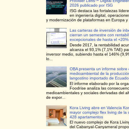
Provider Lens™ Digital Engineer
2026 publicado por ISG
ISG destaca las fortalezas líder
en ingeniería digital, operacione
y modernización de plataformas en Europa y 
Las carteras de inversión de in
cierran un semestre con rentabi
excepcionales de hasta el +20%
Desde 2017, la rentabilidad ac
alcanza el 93,1% (7,1% TAE) para
inversor medio, subiendo hasta el 146% (9,
lo...
OBA presenta un informe sobre 
medioambiental de la producció
langostino importado de Ecuado
El informe elaborado por la orga
Foodrise analiza las consecuenc
medioambientales y sociales derivadas del a
de expor...
Kora Living abre en Valencia Kor
mayor complejo flex living de la
428 apartamentos
El nuevo complejo de Kora Living
del Cabanyal-Canyameral prop