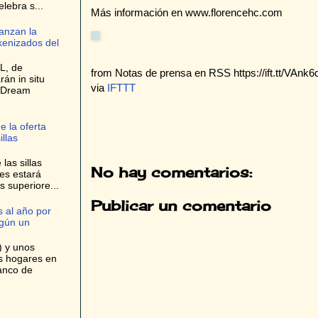
elebra s...
Más información en www.florencehc.com
anzan la
kenizados del
L, de
from Notas de prensa en RSS https://ift.tt/VAnk
rán in situ
via
IFTTT
e Dream
e la oferta
llas
las sillas
No hay comentarios:
es estará
s superiore...
Publicar un comentario
 al año por
egún un
) y unos
os hogares en
anco de