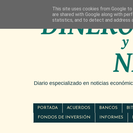
This site uses cookies from Google to d
are shared with Google along with perf
statistics, and to detect and address 
Diario especializado en noticias económi
PORTADA
ACUERDOS
BANCOS
BI
FONDOS DE INVERSIÓN
INFORMES