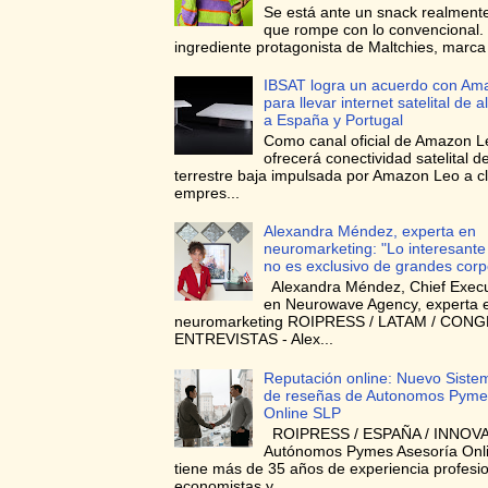
Se está ante un snack realmente
que rompe con lo convencional. 
ingrediente protagonista de Maltchies, marca l
IBSAT logra un acuerdo con Am
para llevar internet satelital de a
a España y Portugal
Como canal oficial de Amazon L
ofrecerá conectividad satelital de
terrestre baja impulsada por Amazon Leo a cl
empres...
Alexandra Méndez, experta en
neuromarketing: "Lo interesante
no es exclusivo de grandes corp
Alexandra Méndez, Chief Execut
en Neurowave Agency, experta 
neuromarketing ROIPRESS / LATAM / CON
ENTREVISTAS - Alex...
Reputación online: Nuevo Siste
de reseñas de Autonomos Pyme
Online SLP
ROIPRESS / ESPAÑA / INNOVA
Autónomos Pymes Asesoría Onli
tiene más de 35 años de experiencia profesi
economistas y...