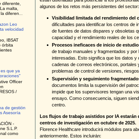
 diferente,
algunos de los retos más persistentes del sector:
La malta,
a diferen...
Visibilidad limitada del rendimiento del 
dificultades para identificar los centros d
azon Leo
lta velocidad
de fuentes de datos dispares y obsoletas qu
capacidad y el rendimiento reales de los ce
eo, IBSAT
Procesos ineficaces de inicio de estudio
 órbita
ientes
de trabajo manuales y fragmentados y por 
interesadas. Esto significa que los datos 
cadenas de correos electrónicos, portales 
problemas de control de versiones, riesgos
 es que ya
oraciones"
Supervisión y seguimiento fragmentado
ive Officer
documentos limita la supervisión del patroc
en
impide que los supervisores tengan una visi
GRESOS /
ensayo. Como consecuencia, siguen siendo 
centro.
ma de gestión
s Asesoría
Los flujos de trabajo asistidos por IA estará
centros de investigación en octubre de 2025.
CIÓN -
ne S.L.P.
Florence Healthcare introducirá módulos para ab
onal como
anteriormente. Estos incluirán: