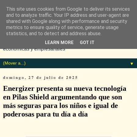
This site uses cookies from Google to deliver its services
and to analyze traffic. Your IP address and user-agent are
shared with Google along with performance and security
metrics to ensure quality of service, generate usage
statistics, and to detect and address abuse.
Diario especializado en noticias
LEARN MORE
GOT IT
económicas y empresariales
▼
domingo, 27 de julio de 2025
Energizer presenta su nueva tecnología
en Pilas Shield argumentando que son
más seguras para los niños e igual de
poderosas para tu día a día