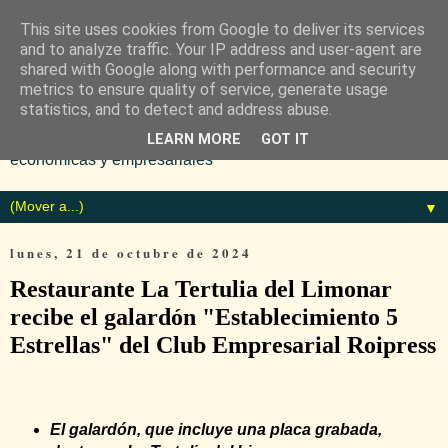
This site uses cookies from Google to deliver its services
and to analyze traffic. Your IP address and user-agent are
shared with Google along with performance and security
metrics to ensure quality of service, generate usage
statistics, and to detect and address abuse.
Diario especializado en noticias
LEARN MORE
GOT IT
económicas y empresariales
▼
lunes, 21 de octubre de 2024
Restaurante La Tertulia del Limonar
recibe el galardón "Establecimiento 5
Estrellas" del Club Empresarial Roipress
El galardón, que incluye una placa grabada,