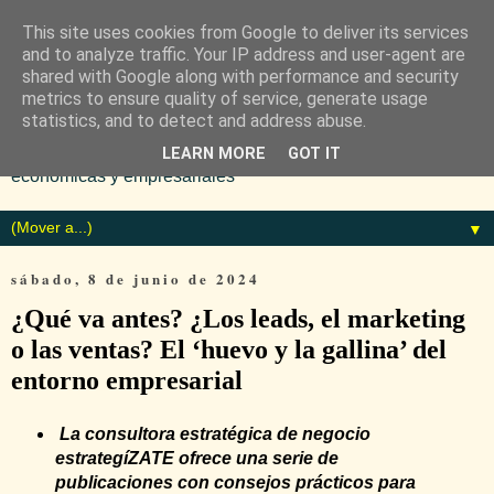
This site uses cookies from Google to deliver its services
and to analyze traffic. Your IP address and user-agent are
shared with Google along with performance and security
metrics to ensure quality of service, generate usage
statistics, and to detect and address abuse.
Diario especializado en noticias
LEARN MORE
GOT IT
económicas y empresariales
▼
sábado, 8 de junio de 2024
¿Qué va antes? ¿Los leads, el marketing
o las ventas? El ‘huevo y la gallina’ del
entorno empresarial
La consultora estratégica de negocio
estrategíZATE ofrece una serie de
publicaciones con consejos prácticos para