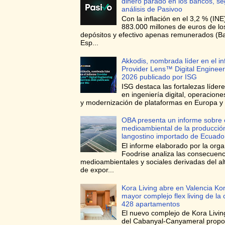
dinero parado en los bancos, s
análisis de Pasivoo
Con la inflación en el 3,2 % (INE
883.000 millones de euros de l
depósitos y efectivo apenas remunerados (B
Esp...
Akkodis, nombrada líder en el i
Provider Lens™ Digital Engineer
2026 publicado por ISG
ISG destaca las fortalezas líder
en ingeniería digital, operacione
y modernización de plataformas en Europa y 
OBA presenta un informe sobre 
medioambiental de la producció
langostino importado de Ecuado
El informe elaborado por la orga
Foodrise analiza las consecuenc
medioambientales y sociales derivadas del a
de expor...
Kora Living abre en Valencia Kor
mayor complejo flex living de la
428 apartamentos
El nuevo complejo de Kora Living
del Cabanyal-Canyameral prop