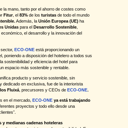
 de la mano, tanto por el ahorro de costes como
or
Fitur
, el
83%
de los
turistas
de todo el mundo
tenible.
Además, la
Unión Europea (UE)
ha
es Unidas
para el
Desarrollo Sostenible
,
económico, el desarrollo y la innovación del
 sector,
ECO-ONE
está proporcionando un
l, poniendo a disposición del hotelero a todos sus
 la sostenibilidad y eficiencia del hotel para
n espacio más sostenible y rentable.
ifica producto y servicio sostenible, sin
dedicado en exclusiva, fue de la interiorista
los Fluixá
, precursores y CEOs de
ECO-ONE
.
s en el mercado,
ECO-ONE
ya está trabajando
erentes proyectos y todo ello desde una
lientes".
s y medianas cadenas hoteleras