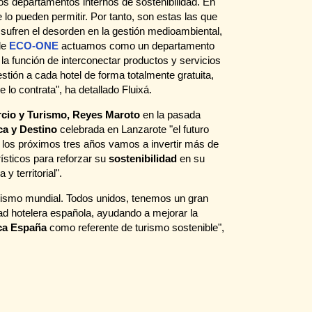
os departamentos internos de sostenibilidad. En
o pueden permitir. Por tanto, son estas las que
ufren el desorden en la gestión medioambiental,
de
ECO-ONE
actuamos como un departamento
la función de interconectar productos y servicios
tión a cada hotel de forma totalmente gratuita,
 lo contrata", ha detallado Fluixá.
rcio y Turismo, Reyes Maroto
en la pasada
ca y Destino
celebrada en Lanzarote "el futuro
n los próximos tres años vamos a invertir más de
ísticos para reforzar su
sostenibilidad
en su
 territorial".
turismo mundial. Todos unidos, tenemos un gran
lidad hotelera española, ayudando a mejorar la
ca España
como referente de turismo sostenible",