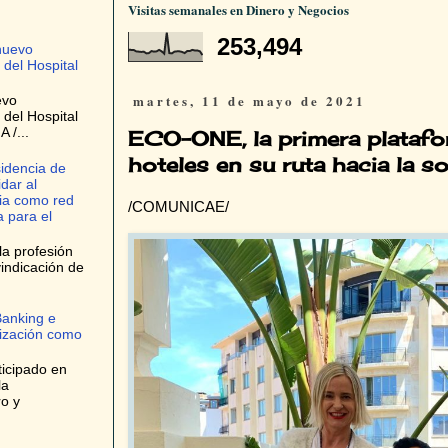
Visitas semanales en Dinero y Negocios
253,494
nuevo
 del Hospital
martes, 11 de mayo de 2021
evo
 del Hospital
 /...
ECO-ONE, la primera platafo
hoteles en su ruta hacia la so
idencia de
dar al
ria como red
/COMUNICAE/
 para el
la profesión
indicación de
Banking e
tización como
ticipado en
la
ro y