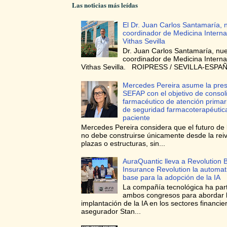
Las noticias más leídas
El Dr. Juan Carlos Santamaría, 
coordinador de Medicina Interna
Vithas Sevilla
Dr. Juan Carlos Santamaría, nu
coordinador de Medicina Interna
Vithas Sevilla. ROIPRESS / SEVILLA-ESPAÑA
Mercedes Pereira asume la pres
SEFAP con el objetivo de consoli
farmacéutico de atención prima
de seguridad farmacoterapéutica
paciente
Mercedes Pereira considera que el futuro de 
no debe construirse únicamente desde la reiv
plazas o estructuras, sin...
AuraQuantic lleva a Revolution 
Insurance Revolution la automa
base para la adopción de la IA
La compañía tecnológica ha par
ambos congresos para abordar 
implantación de la IA en los sectores financie
asegurador Stan...