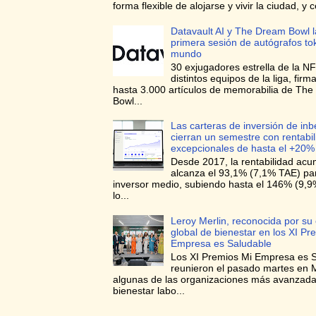
forma flexible de alojarse y vivir la ciudad, y c
Datavault AI y The Dream Bowl l
primera sesión de autógrafos to
mundo
30 exjugadores estrella de la NF
distintos equipos de la liga, firma
hasta 3.000 artículos de memorabilia de Th
Bowl...
Las carteras de inversión de in
cierran un semestre con rentabi
excepcionales de hasta el +20%
Desde 2017, la rentabilidad ac
alcanza el 93,1% (7,1% TAE) para
inversor medio, subiendo hasta el 146% (9,
lo...
Leroy Merlin, reconocida por su 
global de bienestar en los XI Pr
Empresa es Saludable
Los XI Premios Mi Empresa es 
reunieron el pasado martes en 
algunas de las organizaciones más avanzad
bienestar labo...