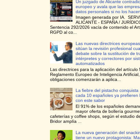
Un juzgado de Alicante contradi
europeo y avala que las empres
datos personales si no los hace
Imagen generada por IA. SERV
ALICANTE - ESPAÑA / JURÍDICO
Sentencia 292/2026 vacía de contenido el Art
RGPD al co...
Las nuevas directrices europeas
sitúan la revisión profesional cua
debate sobre la sustitución de t
intérpretes y correctores por si
automatizados
Las directrices para la aplicación del artículo 
Reglamento Europeo de Inteligencia Artificial
obligaciones comenzarán a aplica...
La fiebre del pistacho conquista
cada 10 españoles ya prefieren l
con este sabor
El 91% de los españoles deman
mayor oferta de bollería gourme
cafeterías y coffee shops, según el estudio d
Bridor amplía ...
La nueva generación del snacki
tiene un nuevo protagonista: Ma