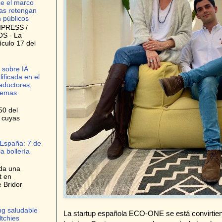
ce el marco
as retengan
n públicos
IPRESS /
S - La
ículo 17 del
 sobre IA
lificada en el
raductores,
stemas
50 del
, cuyas
 España: 7 de
a bollería
da una
t en
e Bridor
ng saludable
La startup española ECO-ONE se está convirtiend
ltchies