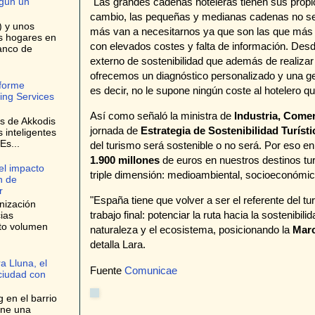
"Las grandes cadenas hoteleras tienen sus propi
egún un
cambio, las pequeñas y medianas cadenas no se l
) y unos
más van a necesitarnos ya que son las que más s
os hogares en
con elevados costes y falta de información. Des
anco de
externo de sostenibilidad que además de realizar 
ofrecemos un diagnóstico personalizado y una ges
nforme
es decir, no le supone ningún coste al hotelero que
ing Services
Así como señaló la ministra de
Industria, Come
es de Akkodis
jornada de
Estrategia de Sostenibilidad Turísti
s inteligentes
Es...
del turismo será sostenible o no será. Por eso e
1.900 millones
de euros en nuestros destinos tur
el impacto
triple dimensión: medioambiental, socioeconómica y
n de
r
"España tiene que volver a ser el referente del 
nización
trabajo final: potenciar la ruta hacia la sostenibi
ias
lto volumen
naturaleza y el ecosistema, posicionando la
Mar
detalla Lara.
a Lluna, el
Fuente
Comunicae
 ciudad con
 en el barrio
one una