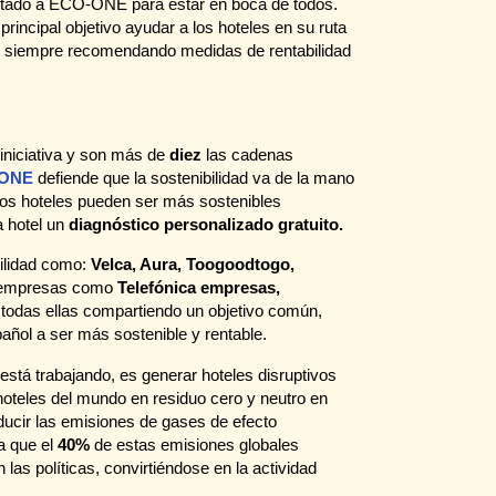
stado a ECO-ONE para estar en boca de todos.
rincipal objetivo ayudar a los hoteles en su ruta
or y siempre recomendando medidas de rentabilidad
iniciativa y son más de
diez
las cadenas
ONE
defiende que la sostenibilidad va de la mano
 los hoteles pueden ser más sostenibles
 hotel un
diagnóstico personalizado gratuito.
bilidad como:
Velca, Aura, Toogoodtogo,
 empresas como
Telefónica empresas,
 todas ellas compartiendo un objetivo común,
añol a ser más sostenible y rentable.
 está trabajando, es generar hoteles disruptivos
hoteles del mundo en residuo cero y neutro en
ucir las emisiones de gases de efecto
ya que el
40%
de estas emisiones globales
 las políticas, convirtiéndose en la actividad