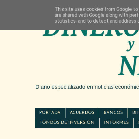
This site uses cookies from Google to d
are shared with Google along with perf
statistics, and to detect and address 
Diario especializado en noticias económi
PORTADA
ACUERDOS
BANCOS
BI
FONDOS DE INVERSIÓN
INFORMES