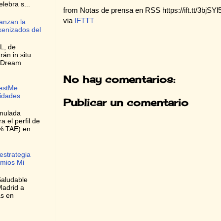
elebra s...
from Notas de prensa en RSS https://ift.tt/3bjSYl
via
IFTTT
anzan la
kenizados del
L, de
rán in situ
e Dream
No hay comentarios:
bestMe
lidades
Publicar un comentario
umulada
 el perfil de
9% TAE) en
estrategia
emios Mi
Saludable
Madrid a
as en