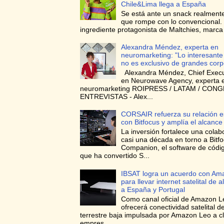
Chile&Lima llega a España
Se está ante un snack realmente
que rompe con lo convencional. 
ingrediente protagonista de Maltchies, marca l
Alexandra Méndez, experta en
neuromarketing: "Lo interesante
no es exclusivo de grandes corp
Alexandra Méndez, Chief Execut
en Neurowave Agency, experta 
neuromarketing ROIPRESS / LATAM / CON
ENTREVISTAS - Alex...
CORSAIR refuerza su relación e
con Bitfocus y amplía el alcance
La inversión fortalece una colab
casi una década en torno a Bitf
Companion, el software de códig
que ha convertido S...
IBSAT logra un acuerdo con Am
para llevar internet satelital de a
a España y Portugal
Como canal oficial de Amazon L
ofrecerá conectividad satelital de
terrestre baja impulsada por Amazon Leo a cl
empres...