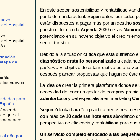
En este sector, sostenibilidad y rentabilidad van
por la demanda actual. Según datos facilitados p
nuevo
están dispuestos a pagar más por un destino
sos
 del Hospital
puesto el foco en la
Agenda 2030
de las
Nacion
evo
potenciando en su noveno objetivo el crecimiento 
 del Hospital
sector turístico.
 /...
Debido a la situación crítica que está sufriendo el
ormación
diagnóstico gratuito personalizado
a cada hote
 etapa de
partners
. El objetivo de esta iniciativa es analizar
n
después plantear propuestas que hagan de éste u
pañía
a los nuevos
La idea de crear la primera plataforma donde se un
necesidad de tener un gestor de compras propio y 
Zdenka Lara
y del especialista en marketing
Car
endados para
 España
Según Zdenka Lara "en prácticamente tres mese
Cáncer de
 de que el
con
más de
10 cadenas hoteleras
abordando dif
ecomendados
perspectiva de eficiencia y rentabilidad para sus c
Un servicio completo enfocado a las pequeña
 al año por