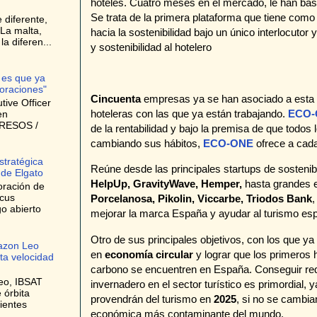
hoteles. Cuatro meses en el mercado, le han ba
Se trata de la primera plataforma que tiene como p
 diferente,
La malta,
hacia la sostenibilidad bajo un único interlocut
a diferen...
y sostenibilidad al hotelero
 es que ya
oraciones"
Cincuenta
empresas ya se han asociado a esta 
ive Officer
hoteleras con las que ya están trabajando.
ECO-
en
GRESOS /
de la rentabilidad y bajo la premisa de que todos
cambiando sus hábitos,
ECO-ONE
ofrece a cada
stratégica
Reúne desde las principales startups de sosteni
 de Elgato
HelpUp, GravityWave, Hemper,
hasta grandes
oración de
ocus
Porcelanosa, Pikolin, Viccarbe, Triodos Bank
,
o abierto
mejorar la marca España y ayudar al turismo esp
Otro de sus principales objetivos, con los que ya
azon Leo
en
economía circular
y lograr que los primeros 
lta velocidad
carbono se encuentren en España. Conseguir red
eo, IBSAT
invernadero en el sector turístico es primordial, 
 órbita
provendrán del turismo en
2025
, si no se cambian
ientes
económica más contaminante del mundo.