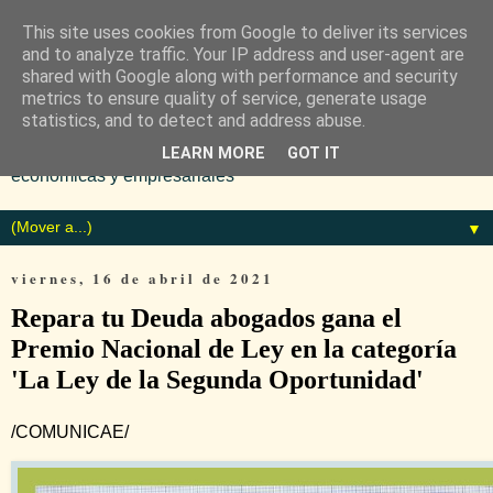
This site uses cookies from Google to deliver its services
and to analyze traffic. Your IP address and user-agent are
shared with Google along with performance and security
metrics to ensure quality of service, generate usage
statistics, and to detect and address abuse.
Diario especializado en noticias
LEARN MORE
GOT IT
económicas y empresariales
▼
viernes, 16 de abril de 2021
Repara tu Deuda abogados gana el
Premio Nacional de Ley en la categoría
'La Ley de la Segunda Oportunidad'
/COMUNICAE/