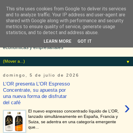
This site uses cookies from Google to deliver its services
and to analyze traffic. Your IP address and user-agent are
shared with Google along with performance and security
metrics to ensure quality of service, generate usage
statistics, and to detect and address abuse.
Diario especializado en noticias
LEARN MORE
GOT IT
económicas y empresariales
▼
domingo, 5 de julio de 2026
L’OR presenta L’OR Espresso
Concentrate, su apuesta por
una nueva forma de disfrutar
›
del café
El nuevo espresso concentrado líquido de L’OR,
lanzado simultáneamente en España, Francia y
Suiza, se adentra en una categoría emergente
que...