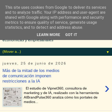
This site uses cookies from Google to deliver its services
and to analyze traffic. Your IP address and user-agent are
shared with Google along with performance and security
metrics to ensure quality of service, generate usage
statistics, and to detect and address abuse.
Diario especializado en noticias
LEARN MORE
GOT IT
económicas y empresariales
▼
jueves, 25 de junio de 2026
Más de la mitad de los medios
de comunicación imponen
restricciones a la IA
›
El estudio de Vipnet360, consultora de
marketing y de IA, realizado con la herramienta
AIBrandPulse360 analiza cómo los portales de
medios...